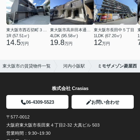
東大阪市西石切町３丁目
東大阪市高井田本通２丁目
東大阪市長田中５丁目
1R (57.51㎡)
4LDK (95.58㎡)
1LDK (67.20㎡)
1
14.5
19.8
12
万円
万円
万円
東大阪市の賃貸物件一覧
河内小阪駅
ミモザメゾン菱屋西
株式会社 Crasias
06-4309-5523
お問い合わせ
〒577-0012
大阪府東大阪市長田東４丁目2-32 大真ビル 503
営業時間：
9:30~19:30