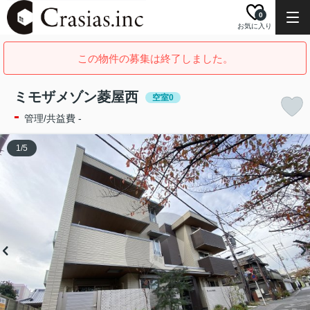
0
お気に入り
この物件の募集は終了しました。
ミモザメゾン菱屋西
空室0
-
管理/共益費 -
1
/
5