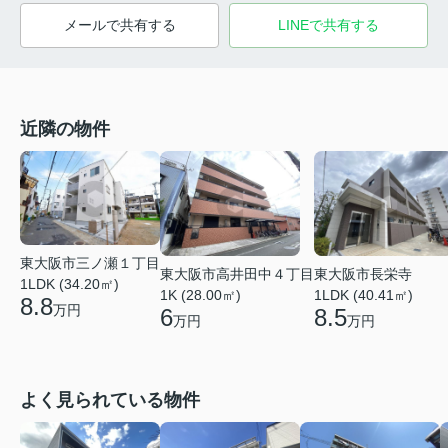
メールで共有する
LINEで共有する
近隣の物件
東大阪市三ノ瀬１丁目
東大阪市高井田中４丁目
東大阪市長栄寺
1LDK (34.20㎡)
1K (28.00㎡)
1LDK (40.41㎡)
8.8
万円
6
8.5
万円
万円
よく見られている物件