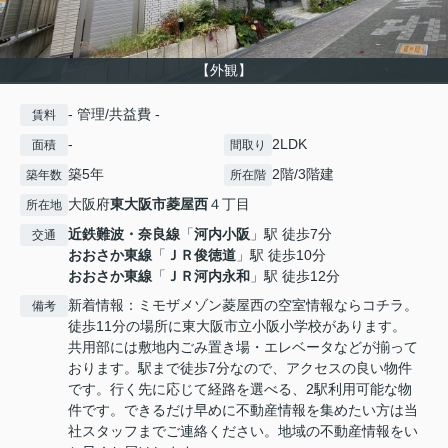
【外観】
- 管理/共益費 -
賃料
-
2LDK
面積
間取り
築5年
2階/3階建
築年数
所在階
大阪府
東大阪市
菱屋西
４丁目
所在地
近鉄難波・奈良線
「
河内小阪
」駅 徒歩7分
交通
おおさか東線
「
ＪＲ俊徳道
」駅 徒歩10分
おおさか東線
「
ＪＲ河内永和
」駅 徒歩12分
新着情報：ミモザメゾン菱屋西の空室情報ならコチラ。
備考
徒歩11分の場所に東大阪市立小阪小学校があります。
共用部には敷地内ごみ置き場・エレベータなどが揃って
おります。駅まで徒歩7分なので、アクセスの良い物件
です。行く先に応じて経路を選べる、2駅利用可能な物
件です。できるだけ早めに不動産情報を集めたい方は当
社スタッフまでご連絡ください。地域の不動産情報をい