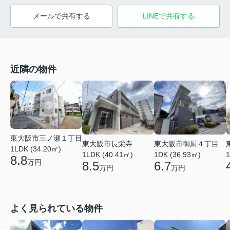
メールで共有する
LINEで共有する
近隣の物件
東大阪市三ノ瀬１丁目
東大阪市長栄寺
東大阪市御厨４丁目
1LDK (34.20㎡)
1LDK (40.41㎡)
1DK (36.93㎡)
1
8.8
万円
8.5
6.7
万円
万円
よく見られている物件