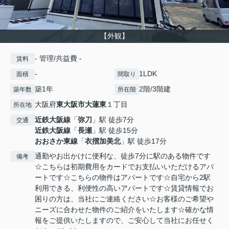
【外観】
- 管理/共益費 -
賃料
-
1LDK
面積
間取り
築1年
2階/3階建
築年数
所在階
大阪府
東大阪市
大蓮東
１丁目
所在地
近鉄大阪線
「
弥刀
」駅 徒歩7分
交通
近鉄大阪線
「
長瀬
」駅 徒歩15分
おおさか東線
「
衣摺加美北
」駅 徒歩17分
通勤やお出かけに便利な、徒歩7分に駅のある物件です
備考
☆こちらは初期費用をカードでお支払いいただけるアパ
ートです☆こちらの物件はアパートです☆自宅から2駅
利用できる、利便性の高いアパートです☆賃貸情報でお
困りの方は、当社にご連絡ください☆お客様のご希望や
ニーズに合わせた物件のご紹介をいたします☆確かな情
報をご提供いたしますので、ご安心して当社にお任せく