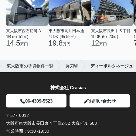
東大阪市西石切町３丁目
東大阪市高井田本通２丁目
東大阪市長田中５丁目
1R (57.51㎡)
4LDK (95.58㎡)
1LDK (67.20㎡)
1
14.5
19.8
12
万円
万円
万円
東大阪市の賃貸物件一覧
弥刀駅
ディーポルタネージュ
株式会社 Crasias
06-4309-5523
お問い合わせ
〒577-0012
大阪府東大阪市長田東４丁目2-32 大真ビル 503
営業時間：
9:30~19:30