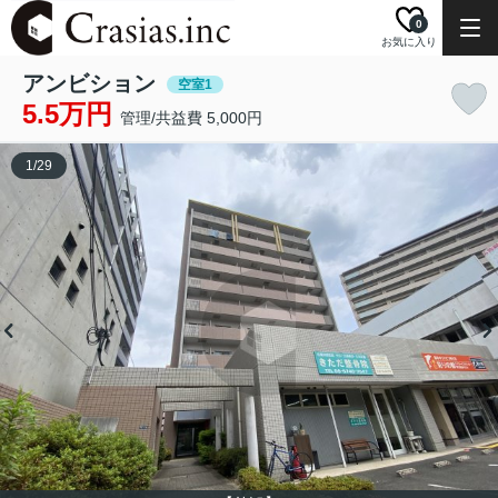
0
お気に入り
アンビション
空室1
5.5万円
管理/共益費 5,000円
1
/
29