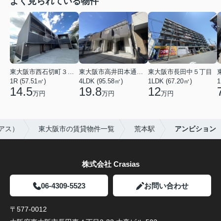
よく見られている物件
東大阪市西石切町３丁目
東大阪市高井田本通２丁目
東大阪市長田中５丁目
1R (57.51㎡)
4LDK (95.58㎡)
1LDK (67.20㎡)
1
14.5
19.8
12
万円
万円
万円
シアス）
東大阪市の賃貸物件一覧
荒本駅
アンビション
株式会社 Crasias
06-4309-5523
お問い合わせ
〒577-0012