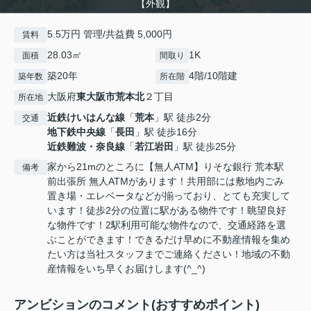
【外観】
5.5万円 管理/共益費 5,000円
賃料
28.03㎡
1K
面積
間取り
築20年
4階/10階建
築年数
所在階
大阪府
東大阪市
荒本北
２丁目
所在地
近鉄けいはんな線
「
荒本
」駅 徒歩2分
交通
地下鉄中央線
「
長田
」駅 徒歩16分
近鉄難波・奈良線
「
若江岩田
」駅 徒歩25分
家から21mのところに【無人ATM】りそな銀行 荒本駅
備考
前出張所 無人ATMがあります！共用部には敷地内ごみ
置き場・エレベータなどが揃っており、とても充実して
います！徒歩2分の位置に駅がある物件です！眺望良好
な物件です！2駅利用可能な物件なので、交通経路を選
ぶことができます！できるだけ早めに不動産情報を集め
たい方は当社スタッフまでご連絡ください！地域の不動
産情報をいち早くお届けします(^_^)
アンビションのコメント(おすすめポイント)