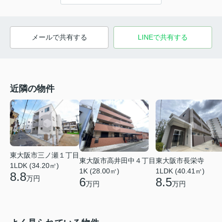
メールで共有する
LINEで共有する
近隣の物件
東大阪市三ノ瀬１丁目
東大阪市高井田中４丁目
東大阪市長栄寺
1LDK (34.20㎡)
1K (28.00㎡)
1LDK (40.41㎡)
8.8
万円
6
8.5
万円
万円