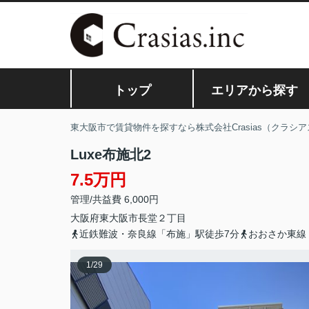
トップ
エリアから探す
東大阪市で賃貸物件を探すなら株式会社Crasias（クラシア
Luxe布施北2
7.5万円
管理/共益費 6,000円
大阪府
東大阪市
長堂
２丁目
近鉄難波・奈良線「布施」駅徒歩7分
おおさか東線
1
/
29