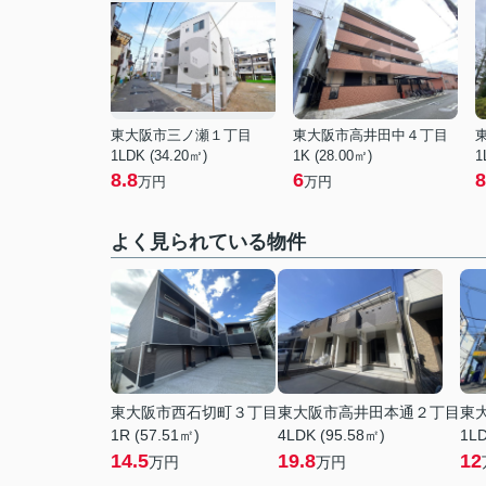
東大阪市三ノ瀬１丁目
東大阪市高井田中４丁目
1LDK (34.20㎡)
1K (28.00㎡)
1
8.8
6
8
万円
万円
よく見られている物件
東大阪市西石切町３丁目
東大阪市高井田本通２丁目
東
1R (57.51㎡)
4LDK (95.58㎡)
1LD
14.5
19.8
12
万円
万円