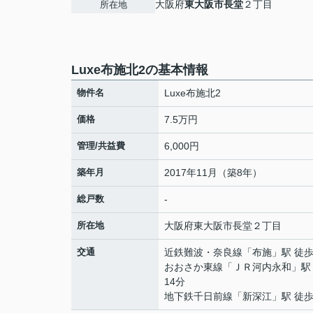
大阪府
東大阪市
長堂
２丁目
所在地
Luxe布施北2の基本情報
物件名
Luxe布施北2
価格
7.5万円
管理/共益費
6,000円
築年月
2017年11月（築8年）
総戸数
-
所在地
大阪府
東大阪市
長堂
２丁目
交通
近鉄難波・奈良線
「
布施
」駅 徒歩
おおさか東線
「
ＪＲ河内永和
」駅
14分
地下鉄千日前線
「
新深江
」駅 徒歩