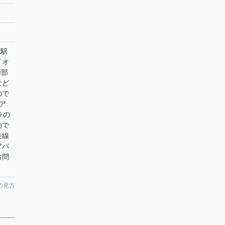
施駅
イオ
用部
など
ので
ア
ラの
的で
良線
アパ
お問
の見方