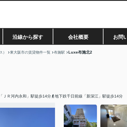
沿線から探す
会社概要
お問
Luxe布施北2
ス）
東大阪市の賃貸物件一覧
布施駅
「ＪＲ河内永和」駅徒歩14分
地下鉄千日前線「新深江」駅徒歩14分