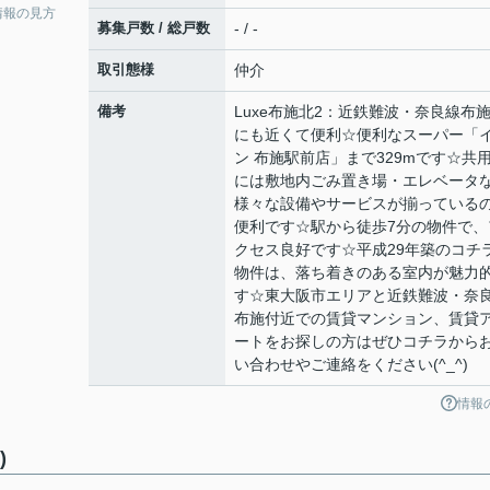
情報の見方
募集戸数 / 総戸数
- / -
取引態様
仲介
備考
Luxe布施北2：近鉄難波・奈良線布
にも近くて便利☆便利なスーパー「
ン 布施駅前店」まで329mです☆共
には敷地内ごみ置き場・エレベータ
様々な設備やサービスが揃っている
便利です☆駅から徒歩7分の物件で、
クセス良好です☆平成29年築のコチ
物件は、落ち着きのある室内が魅力
す☆東大阪市エリアと近鉄難波・奈
布施付近での賃貸マンション、賃貸
ートをお探しの方はぜひコチラから
い合わせやご連絡をください(^_^)
情報
)