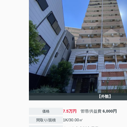
【外観】
7.5万円
管理/共益費
6,000円
価格
1K/30.00㎡
間取り/面積