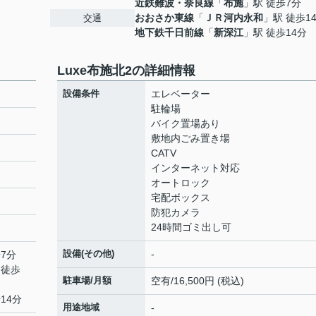
近鉄難波・奈良線
「
布施
」駅 徒歩7分
おおさか東線
「
ＪＲ河内永和
」駅 徒歩1
交通
地下鉄千日前線
「
新深江
」駅 徒歩14分
Luxe布施北2の詳細情報
設備条件
エレベーター
駐輪場
バイク置場あり
敷地内ごみ置き場
CATV
インターネット対応
オートロック
宅配ボックス
防犯カメラ
24時間ゴミ出し可
設備(その他)
-
7分
 徒歩
駐車場/月額
空有/16,500円 (税込)
14分
用途地域
-