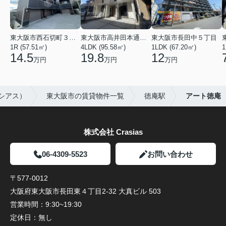
東大阪市西石切町３丁目
東大阪市高井田本通２丁目
東大阪市長田中５丁目
1R (57.51㎡)
4LDK (95.58㎡)
1LDK (67.20㎡)
1
14.5
19.8
12
万円
万円
万円
ラシアス）
東大阪市の賃貸物件一覧
徳庵駅
アート徳庵
株式会社 Crasias
06-4309-5523
お問い合わせ
〒577-0012
大阪府東大阪市長田東４丁目2-32 大真ビル 503
営業時間：
9:30~19:30
定休日：
無し