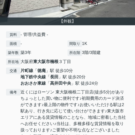
【外観】
- 管理/共益費 -
賃料
-
1K
面積
間取り
築3年
3階/3階建
築年数
所在階
大阪府
東大阪市
楠根
３丁目
所在地
片町線
「
徳庵
」駅 徒歩10分
交通
地下鉄中央線
「
長田
」駅 徒歩20分
おおさか東線
「
高井田中央
」駅 徒歩24分
近くにはローソン 東大阪楠根二丁目店(徒歩5分)があり
備考
ちょっとした買い物に便利です♪初期費用のカード決済
ができます♪最上階の物件です♪お使いいただける駅は2
駅あり、行き先に応じて使い分けができます♪東大阪市
エリアにある賃貸情報のことなら、地域に密着した当社
へお任せください♪当社は、多種多様な賃貸情報を取り
扱っております♪ご要望や不明な点などございました