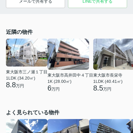
メールで共有する
LINEで共有する
近隣の物件
東大阪市三ノ瀬１丁目
東大阪市高井田中４丁目
東大阪市長栄寺
1LDK (34.20㎡)
1K (28.00㎡)
1LDK (40.41㎡)
8.8
万円
6
8.5
万円
万円
よく見られている物件