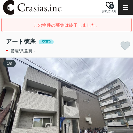
0
お気に入り
この物件の募集は終了しました。
アート徳庵
空室0
-
管理/共益費 -
1
/
8