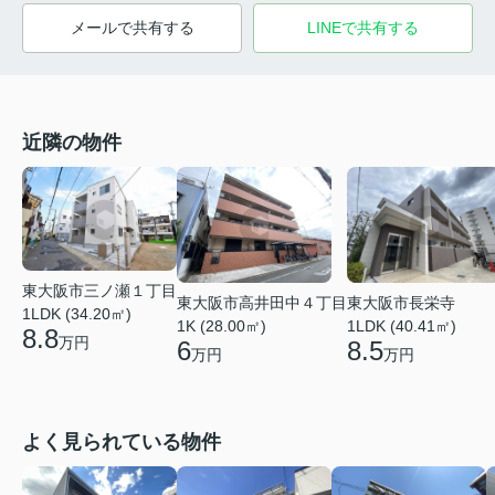
メールで共有する
LINEで共有する
近隣の物件
東大阪市三ノ瀬１丁目
東大阪市高井田中４丁目
東大阪市長栄寺
1LDK (34.20㎡)
1K (28.00㎡)
1LDK (40.41㎡)
8.8
万円
6
8.5
万円
万円
よく見られている物件