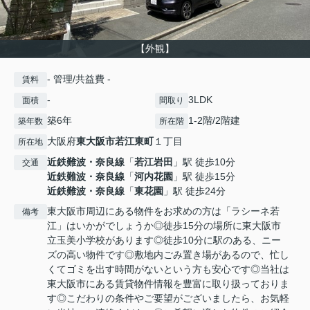
【外観】
- 管理/共益費 -
賃料
-
3LDK
面積
間取り
築6年
1-2階/2階建
築年数
所在階
大阪府
東大阪市
若江東町
１丁目
所在地
近鉄難波・奈良線
「
若江岩田
」駅 徒歩10分
交通
近鉄難波・奈良線
「
河内花園
」駅 徒歩15分
近鉄難波・奈良線
「
東花園
」駅 徒歩24分
東大阪市周辺にある物件をお求めの方は「ラシーネ若
備考
江」はいかがでしょうか◎徒歩15分の場所に東大阪市
立玉美小学校があります◎徒歩10分に駅のある、ニー
ズの高い物件です◎敷地内ごみ置き場があるので、忙し
くてゴミを出す時間がないという方も安心です◎当社は
東大阪市にある賃貸物件情報を豊富に取り扱っておりま
す◎こだわりの条件やご要望がございましたら、お気軽