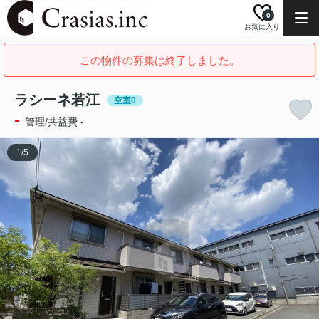
0
お気に入り
この物件の募集は終了しました。
ラシーネ若江
空室0
-
管理/共益費 -
1
/
5