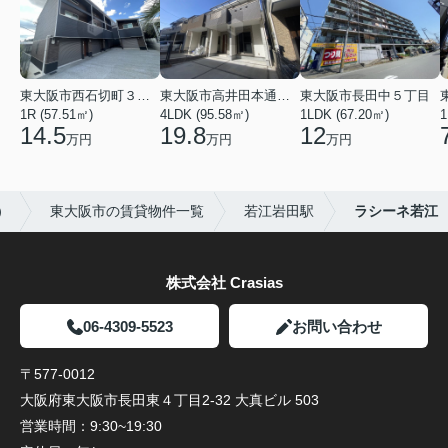
東大阪市西石切町３丁目
東大阪市高井田本通２丁目
東大阪市長田中５丁目
1R (57.51㎡)
4LDK (95.58㎡)
1LDK (67.20㎡)
1
14.5
19.8
12
万円
万円
万円
）
東大阪市の賃貸物件一覧
若江岩田駅
ラシーネ若江
株式会社 Crasias
06-4309-5523
お問い合わせ
〒577-0012
大阪府東大阪市長田東４丁目2-32 大真ビル 503
営業時間：
9:30~19:30