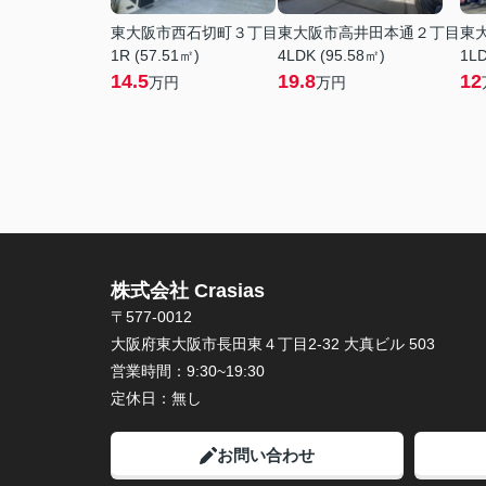
東大阪市西石切町３丁目
東大阪市高井田本通２丁目
東
1R (57.51㎡)
4LDK (95.58㎡)
1LD
14.5
19.8
12
万円
万円
株式会社 Crasias
〒577-0012
大阪府東大阪市長田東４丁目2-32 大真ビル 503
営業時間：
9:30~19:30
定休日：
無し
お問い合わせ