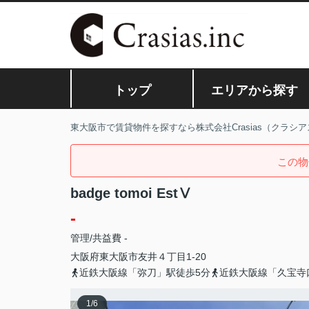
トップ
エリアから探す
東大阪市で賃貸物件を探すなら株式会社Crasias（クラシア
この物
badge tomoi EstⅤ
-
管理/共益費 -
大阪府
東大阪市
友井
４丁目1-20
近鉄大阪線「弥刀」駅徒歩5分
近鉄大阪線「久宝寺
1
/
6