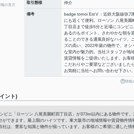
取引態様
仲介
情報の見方
備考
badge tomoi EstⅤ：近鉄大阪線弥刀
にも近くて便利。ローソン 八尾美園
丁目店まで徒歩5分と近場にコンビニ
あるのもポイント。さわやかな朝を
ることのできる通風良好なハイツ。
ズの高い、2022年築の物件で、オシ
な室内が魅力的。当社スタッフが地
賃貸情報をご提供いたします。お客
こだわりやご要望などございました
お気軽に当社へお問い合わせ下さい
情報
ポイント)
tⅤ。コンビニ「ローソン 八尾美園町四丁目店」が373m以内にある物件です。
けができます。最上階のハイツです。東大阪市の地域情報や賃貸物件情
当社は、豊富な知識と物件が揃っています。お客様のご希望に適した情