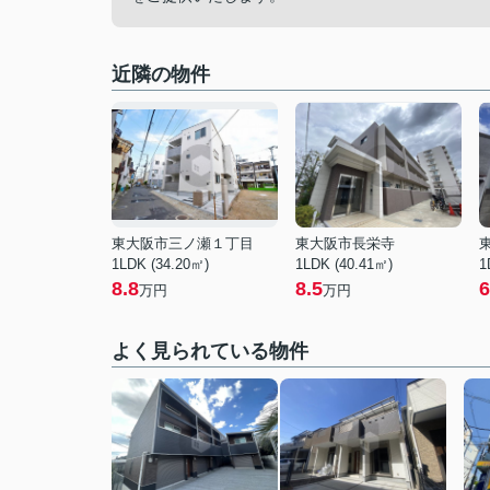
近隣の物件
東大阪市三ノ瀬１丁目
東大阪市長栄寺
1LDK (34.20㎡)
1LDK (40.41㎡)
1
8.8
8.5
6
万円
万円
よく見られている物件