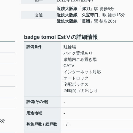
2022年10月(築3年)
築年
近鉄大阪線
「
弥刀
」駅 徒歩5分
近鉄大阪線
「
久宝寺口
」駅 徒歩15分
交通
近鉄大阪線
「
長瀬
」駅 徒歩20分
badge tomoi EstⅤの詳細情報
設備条件
駐輪場
バイク置場あり
敷地内ごみ置き場
CATV
インターネット対応
オートロック
宅配ボックス
24時間ゴミ出し可
設備(その他)
-
用途地域
-
5分
募集戸数 / 総戸数
- / -