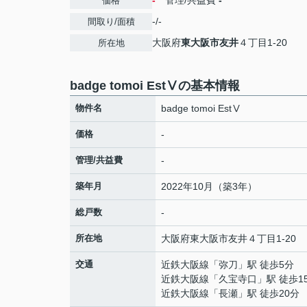
-
管理/共益費
-
価格
-/-
間取り/面積
大阪府
東大阪市
友井
４丁目1-20
所在地
badge tomoi EstⅤの基本情報
物件名
badge tomoi EstⅤ
価格
-
管理/共益費
-
築年月
2022年10月（築3年）
総戸数
-
所在地
大阪府
東大阪市
友井
４丁目1-20
交通
近鉄大阪線
「
弥刀
」駅 徒歩5分
近鉄大阪線
「
久宝寺口
」駅 徒歩1
近鉄大阪線
「
長瀬
」駅 徒歩20分