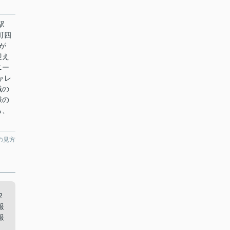
駅
町四
が
迎え
ニー
ャレ
域の
様の
ら、
。
の見方
2
報
報