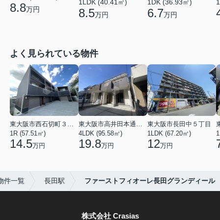
1LDK (40.41㎡)
1DK (36.93㎡)
1
8.8
万円
8.5
6.7
万円
万円
よく見られている物件
東大阪市西石切町３丁目
東大阪市高井田本通２丁目
東大阪市長田中５丁目
1R (57.51㎡)
4LDK (95.58㎡)
1LDK (67.20㎡)
1
14.5
19.8
12
万円
万円
万円
物件一覧
長田駅
ファーストフィオーレ長田グランディール
株式会社 Crasias