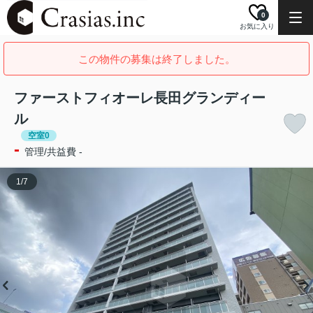
0
お気に入り
この物件の募集は終了しました。
ファーストフィオーレ長田グランディー
ル
空室0
-
管理/共益費 -
1
/
7