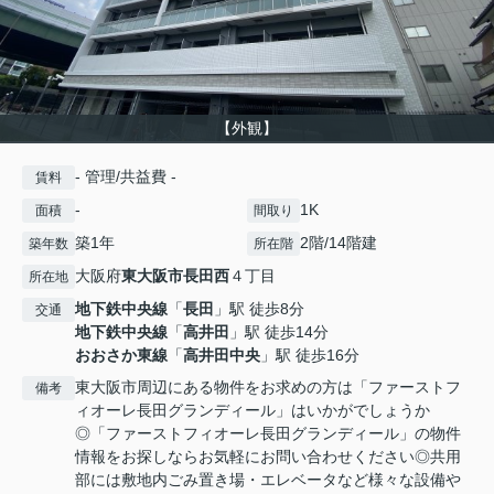
【外観】
- 管理/共益費 -
賃料
-
1K
面積
間取り
築1年
2階/14階建
築年数
所在階
大阪府
東大阪市
長田西
４丁目
所在地
地下鉄中央線
「
長田
」駅 徒歩8分
交通
地下鉄中央線
「
高井田
」駅 徒歩14分
おおさか東線
「
高井田中央
」駅 徒歩16分
東大阪市周辺にある物件をお求めの方は「ファーストフ
備考
ィオーレ長田グランディール」はいかがでしょうか
◎「ファーストフィオーレ長田グランディール」の物件
情報をお探しならお気軽にお問い合わせください◎共用
部には敷地内ごみ置き場・エレベータなど様々な設備や