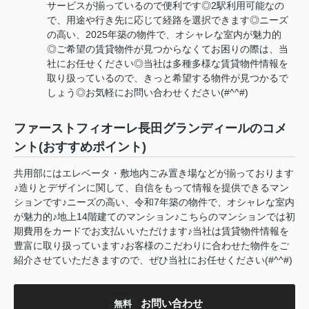
サービスが揃っているので便利です◎2駅利用可能なの
で、用途や行き先に応じて経路を選択できます◎ニーズ
の高い、2025年築の物件で、オシャレな室内が魅力的
◎ご希望の賃貸物件が見つからなくてお困りの際は、当
社にお任せください◎当社は多種多様な賃貸物件情報を
取り扱っているので、きっと希望する物件が見つかるで
しょう◎お気軽にお問い合わせください(#^^#)
ファーストフィオーレ長田グランディールのコメ
ント(おすすめポイント)
共用部にはエレベータ・敷地内ごみ置き場などが揃っております
♪造りとデザインに関して、自信をもって情報を提供できるマン
ションです♪ニーズの高い、令和7年築の物件で、オシャレな室内
が魅力的♪地上14階建てのマンション♪こちらのマンションでは初
期費用をカードでお支払いいただけます♪当社は賃貸物件情報を
豊富に取り扱っています♪お客様のこだわりに合わせた物件をご
紹介させていただきますので、ぜひ当社にお任せください(#^^#)
お問い合わせ
無料