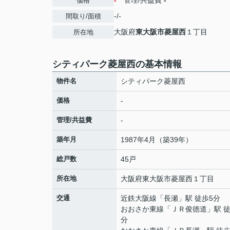
-
管理/共益費
-
価格
-/-
間取り/面積
大阪府
東大阪市
菱屋西
１丁目
所在地
シティパーク菱屋西の基本情報
物件名
シティパーク菱屋西
価格
-
管理/共益費
-
築年月
1987年4月（築39年）
総戸数
45戸
所在地
大阪府
東大阪市
菱屋西
１丁目
交通
近鉄大阪線
「
長瀬
」駅 徒歩5分
おおさか東線
「
ＪＲ俊徳道
」駅 徒
分