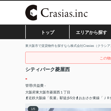
トップ
エリアから探す
東大阪市で賃貸物件を探すなら株式会社Crasias（クラシア
この物
シティパーク菱屋西
-
管理/共益費 -
大阪府
東大阪市
菱屋西
１丁目
近鉄大阪線「長瀬」駅徒歩5分
おおさか東線「ＪＲ
1
/
5