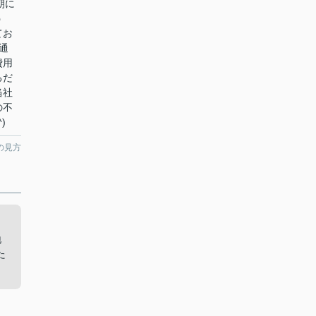
朝に
う
てお
通
費用
るだ
当社
の不
)
の見方
地
た