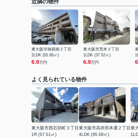
近隣の物件
東大阪市御厨南２丁目
東大阪市荒本２丁目
2LDK (55.95㎡)
1LDK (37.52㎡)
1
6.9
6.9
6
万円
万円
よく見られている物件
東大阪市西石切町３丁目
東大阪市高井田本通２丁目
東
1R (57.51㎡)
4LDK (95.58㎡)
1LD