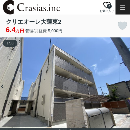
0
お気に入り
クリエオーレ大蓮東2
6.4
万円
管理/共益費 5,000円
1
/
30