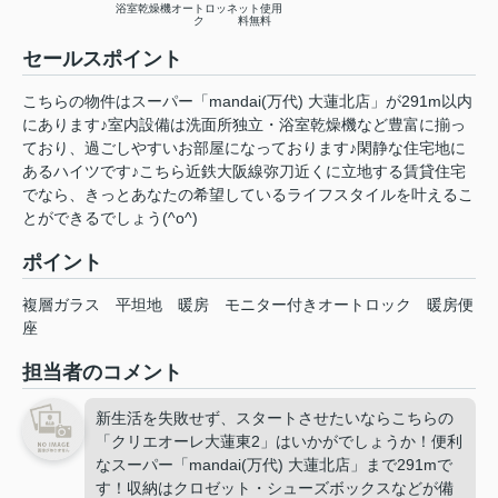
浴室乾燥機
オートロッ
ネット使用
ク
料無料
セールスポイント
こちらの物件はスーパー「mandai(万代) 大蓮北店」が291m以内
にあります♪室内設備は洗面所独立・浴室乾燥機など豊富に揃っ
ており、過ごしやすいお部屋になっております♪閑静な住宅地に
あるハイツです♪こちら近鉄大阪線弥刀近くに立地する賃貸住宅
でなら、きっとあなたの希望しているライフスタイルを叶えるこ
とができるでしょう(^o^)
ポイント
複層ガラス
平坦地
暖房
モニター付きオートロック
暖房便
座
担当者のコメント
新生活を失敗せず、スタートさせたいならこちらの
「クリエオーレ大蓮東2」はいかがでしょうか！便利
なスーパー「mandai(万代) 大蓮北店」まで291mで
す！収納はクロゼット・シューズボックスなどが備