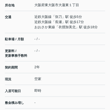
大阪府
東大阪市
大蓮東
１丁目
所在地
近鉄大阪線
「
弥刀
」駅 徒歩5分
交通
近鉄大阪線
「
長瀬
」駅 徒歩17分
おおさか東線
「
衣摺加美北
」駅 徒歩18分
- / -
駐車場 / 月額
- / -
更新料 /
更新事務手数料
2年
契約期間
空家
現況
即時
入居可能日
-
敷金積み増し