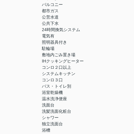
バルコニー
都市ガス
公営水道
公共下水
24時間換気システム
電気有
照明器具付き
駐輪場
敷地内ごみ置き場
IHクッキングヒーター
コンロ２口以上
システムキッチン
コンロ３口
バス・トイレ別
浴室乾燥機
温水洗浄便座
洗面台
洗髪洗面化粧台
シャワー
独立洗面台
浴槽