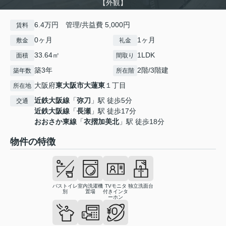
【外観】
6.4万円 管理/共益費 5,000円
賃料
0ヶ月
1ヶ月
敷金
礼金
33.64㎡
1LDK
面積
間取り
築3年
2階/3階建
築年数
所在階
大阪府
東大阪市
大蓮東
１丁目
所在地
近鉄大阪線
「
弥刀
」駅 徒歩5分
交通
近鉄大阪線
「
長瀬
」駅 徒歩17分
おおさか東線
「
衣摺加美北
」駅 徒歩18分
物件の特徴
バストイレ
室内洗濯機
TVモニタ
独立洗面台
別
置場
付きインタ
ーホン