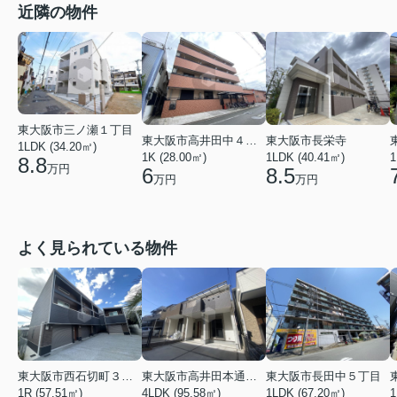
近隣の物件
東大阪市三ノ瀬１丁目
東大阪市高井田中４丁目
東大阪市長栄寺
1LDK (34.20㎡)
1K (28.00㎡)
1LDK (40.41㎡)
1
8.8
万円
6
8.5
万円
万円
よく見られている物件
東大阪市西石切町３丁目
東大阪市高井田本通２丁目
東大阪市長田中５丁目
1R (57.51㎡)
4LDK (95.58㎡)
1LDK (67.20㎡)
1