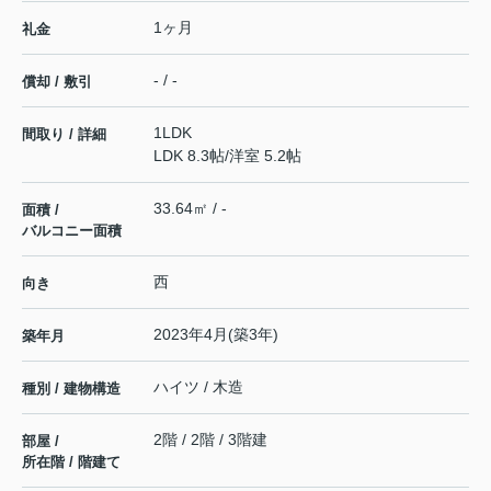
1ヶ月
礼金
- / -
償却 / 敷引
1LDK
間取り / 詳細
LDK 8.3帖
/
洋室 5.2帖
33.64㎡ / -
面積 /
バルコニー面積
西
向き
2023年4月(築3年)
築年月
ハイツ / 木造
種別 / 建物構造
2階 / 2階 / 3階建
部屋 /
所在階 / 階建て