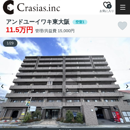
0
お気に入り
アンドユーイワキ東大阪
空室1
11.5万円
管理/共益費 15,000円
1
/
29