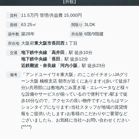
【外観】
11.5万円 管理/共益費 15,000円
賃料
63.25㎡
3LDK
面積
間取り
築28年
6階/9階建
築年数
所在階
大阪府
東大阪市
長田西
１丁目
所在地
地下鉄中央線
「
高井田
」駅 徒歩10分
交通
地下鉄中央線
「
長田
」駅 徒歩12分
近鉄難波・奈良線
「
河内小阪
」駅 徒歩23分
「アンドユーイワキ東大阪」のここがイチオシ♪JAグリ
備考
ーン大阪 楠根支店 朝市が近くにあります♪(歩いて徒歩7
分)♪共用部には敷地内ごみ置き場・エレベータなど様々
な設備やサービスが揃っているので便利です♪駅まで徒
歩10分なので、アクセスの良い物件です♪こちらはマン
ションタイプになります♪当社スタッフが地域の賃貸情
報をご提供いたします♪お客様のこだわりやご要望など
ございましたら、お気軽に当社へお問い合わせください
(*^^*)