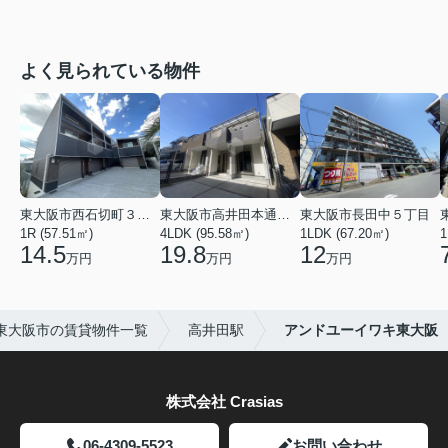
よく見られている物件
東大阪市西石切町３丁目
東大阪市高井田本通２丁目
東大阪市長田中５丁目
1R (57.51㎡)
4LDK (95.58㎡)
1LDK (67.20㎡)
1
14.5
19.8
12
万円
万円
万円
東大阪市の賃貸物件一覧
高井田駅
アンドユーイワキ東大阪
株式会社 Crasias
06-4309-5523
お問い合わせ