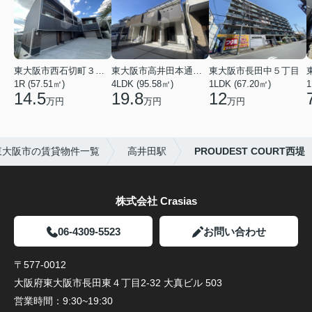
東大阪市西石切町３丁目
東大阪市高井田本通２丁目
東大阪市長田中５丁目
1R (57.51㎡)
4LDK (95.58㎡)
1LDK (67.20㎡)
1
14.5
19.8
12
万円
万円
万円
東大阪市の賃貸物件一覧
高井田駅
PROUDEST COURT西堤
株式会社 Crasias
06-4309-5523
お問い合わせ
〒577-0012
大阪府東大阪市長田東４丁目2-32 大真ビル 503
営業時間：
9:30~19:30