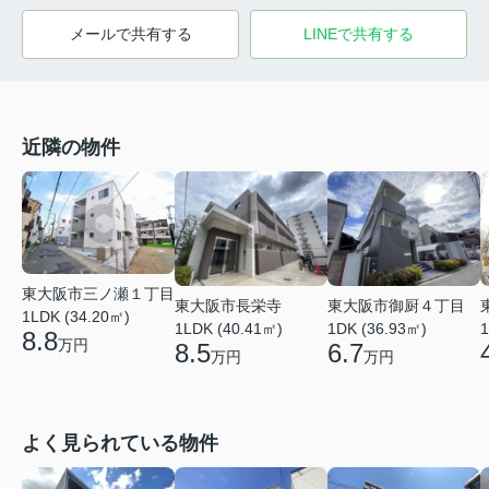
メールで共有する
LINEで共有する
近隣の物件
東大阪市三ノ瀬１丁目
東大阪市長栄寺
東大阪市御厨４丁目
1LDK (34.20㎡)
1LDK (40.41㎡)
1DK (36.93㎡)
1
8.8
万円
8.5
6.7
万円
万円
よく見られている物件