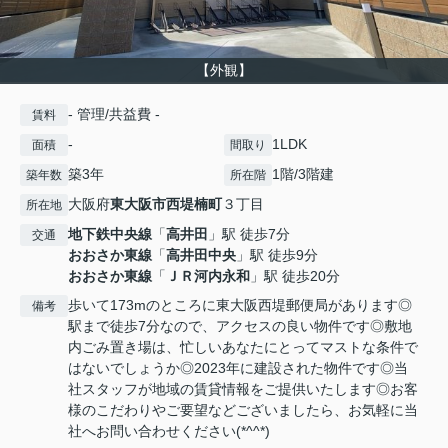
【外観】
- 管理/共益費 -
賃料
-
1LDK
面積
間取り
築3年
1階/3階建
築年数
所在階
大阪府
東大阪市
西堤楠町
３丁目
所在地
地下鉄中央線
「
高井田
」駅 徒歩7分
交通
おおさか東線
「
高井田中央
」駅 徒歩9分
おおさか東線
「
ＪＲ河内永和
」駅 徒歩20分
歩いて173mのところに東大阪西堤郵便局があります◎
備考
駅まで徒歩7分なので、アクセスの良い物件です◎敷地
内ごみ置き場は、忙しいあなたにとってマストな条件で
はないでしょうか◎2023年に建設された物件です◎当
社スタッフが地域の賃貸情報をご提供いたします◎お客
様のこだわりやご要望などございましたら、お気軽に当
社へお問い合わせください(*^^*)