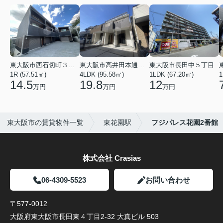
東大阪市西石切町３丁目
東大阪市高井田本通２丁目
東大阪市長田中５丁目
1R (57.51㎡)
4LDK (95.58㎡)
1LDK (67.20㎡)
1
14.5
19.8
12
万円
万円
万円
東大阪市の賃貸物件一覧
東花園駅
フジパレス花園2番館
株式会社 Crasias
06-4309-5523
お問い合わせ
〒577-0012
大阪府東大阪市長田東４丁目2-32 大真ビル 503