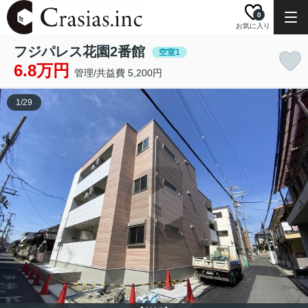
0
お気に入り
フジパレス花園2番館
空室1
6.8万円
管理/共益費 5,200円
1
/
29