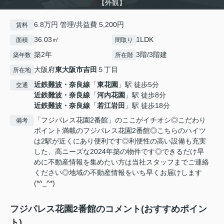
【外観】
6.8万円 管理/共益費 5,200円
賃料
36.03㎡
1LDK
面積
間取り
築2年
3階/3階建
築年数
所在階
大阪府
東大阪市
吉田
５丁目
所在地
近鉄難波・奈良線
「
東花園
」駅 徒歩5分
交通
近鉄難波・奈良線
「
河内花園
」駅 徒歩8分
近鉄難波・奈良線
「
若江岩田
」駅 徒歩18分
「フジパレス花園2番館」のここがイチオシ◎こだわり
備考
ポイント満載のフジパレス花園2番館◎こちらのハイツ
は2駅が近くにあり便利です◎利便性の高い設備も充実
した、高ニーズな2024年築の物件です◎できるだけ早
めに不動産情報を集めたい方は当社スタッフまでご連絡
ください◎地域の不動産情報をいち早くお届けします
(*^_^*)
フジパレス花園2番館のコメント(おすすめポイン
ト)