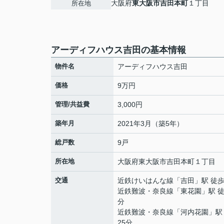
大阪府
東大阪市
吉田本町
１丁目
所在地
アーディフハウス吉田の基本情報
物件名
アーディフハウス吉田
価格
9万円
管理/共益費
3,000円
築年月
2021年3月（築5年）
総戸数
9戸
所在地
大阪府
東大阪市
吉田本町
１丁目
交通
近鉄けいはんな線
「
吉田
」駅 徒歩
近鉄難波・奈良線
「
東花園
」駅 徒
分
近鉄難波・奈良線
「
河内花園
」駅
25分