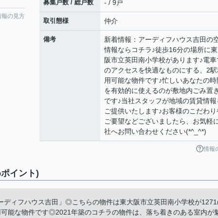
募集戸数 / 総戸数
- / 9戸
情報の見方
取引態様
仲介
備考
新着情報：アーディフハウス吉田の
情報ならコチラ♪徒歩16分の場所に東
阪市立英田南小学校があります♪電車
のアクセスを快適なものにする、2駅
用可能な物件です♪忙しいあなたの時
を有効的に使えるのが敷地内ごみ置
です♪当社スタッフが地域の賃貸情報
ご提供いたします♪お客様のこだわり
ご要望などございましたら、お気軽
社へお問い合わせください(*^_^*)
情報
ポイント)
ディフハウス吉田」◎こちらの物件は東大阪市立英田南小学校が1271
可能な物件です◎2021年築のコチラの物件は、落ち着きのある室内が