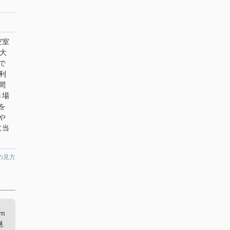
空室
大
で
利
間
き場
を
や
に当
の見方
m
魅