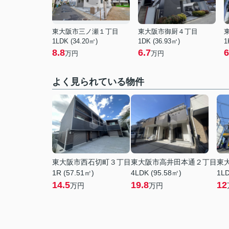
東大阪市三ノ瀬１丁目
東大阪市御厨４丁目
1LDK (34.20㎡)
1DK (36.93㎡)
1
8.8
6.7
6
万円
万円
よく見られている物件
東大阪市西石切町３丁目
東大阪市高井田本通２丁目
東
1R (57.51㎡)
4LDK (95.58㎡)
1LD
14.5
19.8
12
万円
万円