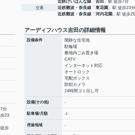
近鉄けいはんな線
「
吉田
」駅 徒歩7分
近鉄難波・奈良線
「
東花園
」駅 徒歩23
交通
近鉄難波・奈良線
「
河内花園
」駅 徒歩2
アーディフハウス吉田の詳細情報
設備条件
閑静な住宅地
駐輪場
敷地内ごみ置き場
CATV
インターネット対応
オートロック
宅配ボックス
防犯カメラ
24時間ゴミ出し可
設備(その他)
-
7分
駐車場/月額
-/-
歩23
用途地域
-
 徒歩