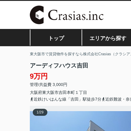
トップ
エリアから探す
東大阪市で賃貸物件を探すなら株式会社Crasias（クラシア
アーディフハウス吉田
9万円
管理/共益費 3,000円
大阪府
東大阪市
吉田本町
１丁目
近鉄けいはんな線「吉田」駅徒歩7分
近鉄難波・奈
1
/
29