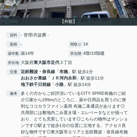
【外観】
- 管理/共益費 -
賃料
-
1K
面積
間取り
築14年
4階/10階建
築年数
所在階
大阪府
東大阪市
足代
３丁目
所在地
近鉄難波・奈良線
「
布施
」駅 徒歩1分
交通
おおさか東線
「
ＪＲ河内永和
」駅 徒歩11分
地下鉄千日前線
「
小路
」駅 徒歩14分
多くの方からご好評頂いているCITY SPIRE布施のご紹
備考
介◎家から299mのところに、薬や日用品を買うのに便
利なココカラファイン薬局 布施二条通店があります◎
共用部には敷地内ごみ置き場・エレベータなどが揃って
おり、とても充実しています◎こちらの物件はマンショ
ンです◎駅まで徒歩1分の位置に立地する、アクセス良
好な物件です◎東大阪市エリアと近鉄難波・奈良線布施