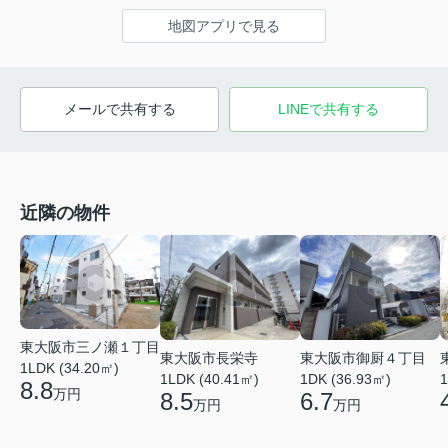
地図アプリで見る
メールで共有する
LINEで共有する
近隣の物件
東大阪市三ノ瀬１丁目
東大阪市長栄寺
東大阪市御厨４丁目
1LDK (34.20㎡)
1LDK (40.41㎡)
1DK (36.93㎡)
1
8.8
万円
8.5
6.7
万円
万円