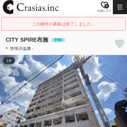
0
お気に入り
この物件の募集は終了しました。
CITY SPIRE布施
空室0
-
管理/共益費 -
1
/
9