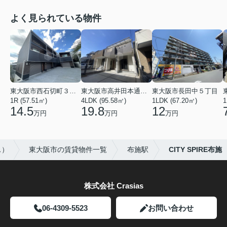
よく見られている物件
東大阪市西石切町３丁目
東大阪市高井田本通２丁目
東大阪市長田中５丁目
1R (57.51㎡)
4LDK (95.58㎡)
1LDK (67.20㎡)
1
14.5
19.8
12
万円
万円
万円
ス）
東大阪市の賃貸物件一覧
布施駅
CITY SPIRE布施
株式会社 Crasias
06-4309-5523
お問い合わせ