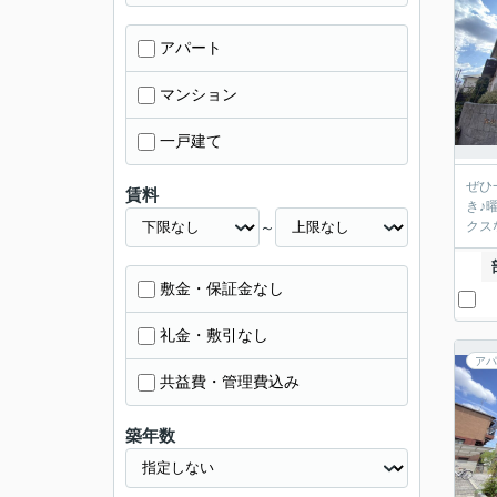
アパート
マンション
一戸建て
ぜひ
賃料
き♪
～
クス
敷金・保証金なし
礼金・敷引なし
アパ
共益費・管理費込み
築年数