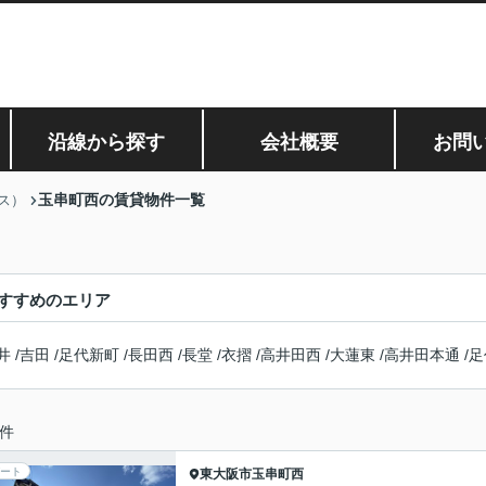
沿線から探す
会社概要
お問
玉串町西の賃貸物件一覧
ス）
すすめのエリア
井
/
吉田
/
足代新町
/
長田西
/
長堂
/
衣摺
/
高井田西
/
大蓮東
/
高井田本通
/
足
件
ート
東大阪市
玉串町西