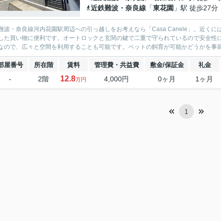
近鉄難波・奈良線
「
東花園
」駅 徒歩27分
難波・奈良線河内花園駅周辺への引っ越しをお考えなら「Casa Canele」。近くに
した買い物に便利です。オートロックと玄関の鍵で二重で守られているので安全性
なので、広々と空間を利用することも可能です。ペットの飼育が可能かどうかを事前に
部屋番号
所在階
賃料
管理費・共益費
敷金/保証金
礼金
12.8
-
2階
4,000円
0ヶ月
1ヶ月
万円
1