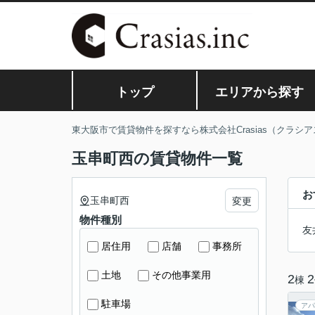
トップ
エリアから探す
東大阪市で賃貸物件を探すなら株式会社Crasias（クラシア
玉串町西の賃貸物件一覧
お
玉串町西
変更
物件種別
友
居住用
店舗
事務所
土地
その他事業用
2
2
棟
駐車場
アパ