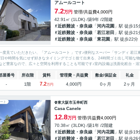
アムールコート
7.2
万円
管理/共益費4,000円
42.91㎡ (1LDK) /築9年 /2階建
近鉄難波・奈良線
「
河内花園
」駅 徒歩15
近鉄難波・奈良線
「
若江岩田
」駅 徒歩21
近鉄難波・奈良線
「
東花園
」駅 徒歩22分
一度見ていただきたい、「アムールコート 」です♪便利なスーパー「サンディ 若江東
曜日や時間を気にせず好きなタイミングでゴミ捨て出来る、24時間ゴミ出し可能な
など豊富なので、広々と空間を利用することも可能です♪室内設備は洗面化粧台・浴室
部屋番号
所在階
賃料
管理費・共益費
敷金/保証金
礼金
7.2
-
1階
4,000円
0ヶ月
2ヶ月
万円
ート
東大阪市
玉串町西
Casa Canele
12.8
万円
管理/共益費4,000円
70.38㎡ (3LDK) /築1年 /2階建
近鉄難波・奈良線
「
河内花園
」駅 徒歩19
近鉄難波・奈良線
「
若江岩田
」駅 徒歩26