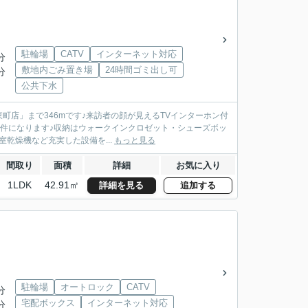
駐輪場
CATV
インターネット対応
分
敷地内ごみ置き場
24時間ゴミ出し可
分
公共下水
町店」まで346mです♪来訪者の顔が見えるTVインターホン付
物件になります♪収納はウォークインクロゼット・シューズボッ
乾燥機など充実した設備を...
もっと見る
間取り
面積
詳細
お気に入り
1LDK
42.91㎡
詳細を見る
追加する
駐輪場
オートロック
CATV
分
宅配ボックス
インターネット対応
分