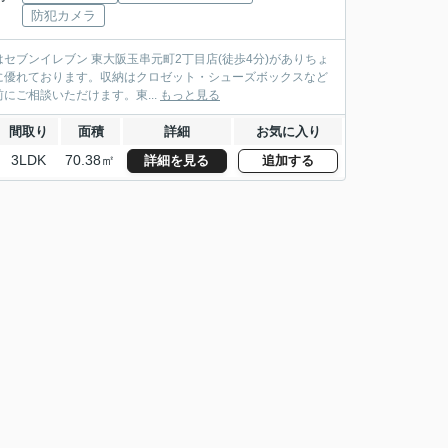
防犯カメラ
はセブンイレブン 東大阪玉串元町2丁目店(徒歩4分)がありちょ
に優れております。収納はクロゼット・シューズボックスなど
ご相談いただけます。東...
もっと見る
間取り
面積
詳細
お気に入り
3LDK
70.38㎡
詳細を見る
追加する