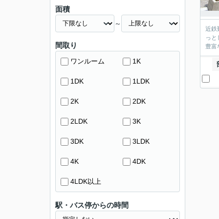
面積
～
近鉄
っと
間取り
豊富
ワンルーム
1K
1DK
1LDK
2K
2DK
2LDK
3K
3DK
3LDK
4K
4DK
4LDK以上
駅・バス停からの時間