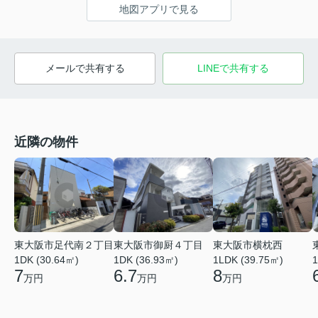
地図アプリで見る
メールで共有する
LINEで共有する
近隣の物件
東大阪市足代南２丁目
東大阪市御厨４丁目
東大阪市横枕西
1DK (30.64㎡)
1DK (36.93㎡)
1LDK (39.75㎡)
1
7
6.7
8
万円
万円
万円