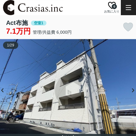
0
お気に入り
Act布施
空室1
7.1万円
管理/共益費 6,000円
1
/
29