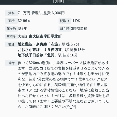
【外観】
7.1万円 管理/共益費 6,000円
賃料
32.96㎡
1LDK
面積
間取り
築3年
3階/3階建
築年数
所在階
大阪府
東大阪市
岸田堂北町
所在地
近鉄難波・奈良線
「
布施
」駅 徒歩7分
交通
おおさか東線
「
ＪＲ俊徳道
」駅 徒歩13分
地下鉄千日前線
「
北巽
」駅 徒歩16分
歩いて326mの場所に、業務スーパー 大阪布施店があり
備考
ます！面倒なゴミ捨ての負担を軽減させることができる
のが敷地内ごみ置き場の魅力です！通勤やお出かけに便
利な、徒歩7分に駅のある物件です！電車でのアクセス
を快適なものにする、2駅利用可能な物件です！東大阪
市エリアにある賃貸情報のことなら、地域に密着した当
社へお任せください！当社は、多種多様な賃貸情報を取
り扱っております！ご要望や不明な点などございました
ら、お気軽にご連絡ください(*^_^*)