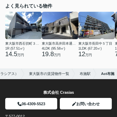
よく見られている物件
東大阪市西石切町３丁目
東大阪市高井田本通２丁目
東大阪市長田中５丁目
1R (57.51㎡)
4LDK (95.58㎡)
1LDK (67.20㎡)
1
14.5
19.8
12
万円
万円
万円
クラシアス）
東大阪市の賃貸物件一覧
布施駅
Act布施
株式会社 Crasias
06-4309-5523
お問い合わせ
〒577-0012