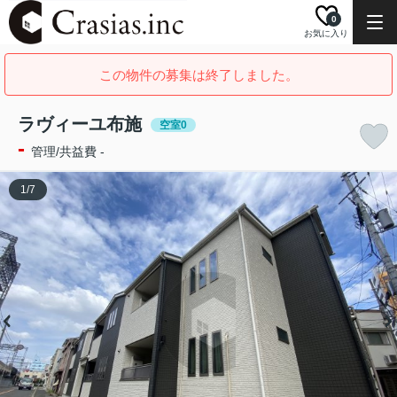
0
お気に入り
この物件の募集は終了しました。
ラヴィーユ布施
空室0
-
管理/共益費 -
1
/
7