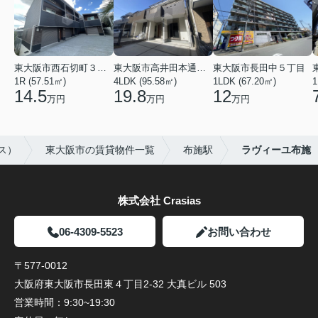
東大阪市西石切町３丁目
東大阪市高井田本通２丁目
東大阪市長田中５丁目
1R (57.51㎡)
4LDK (95.58㎡)
1LDK (67.20㎡)
1
14.5
19.8
12
万円
万円
万円
ス）
東大阪市の賃貸物件一覧
布施駅
ラヴィーユ布施
株式会社 Crasias
06-4309-5523
お問い合わせ
〒577-0012
大阪府東大阪市長田東４丁目2-32 大真ビル 503
営業時間：
9:30~19:30