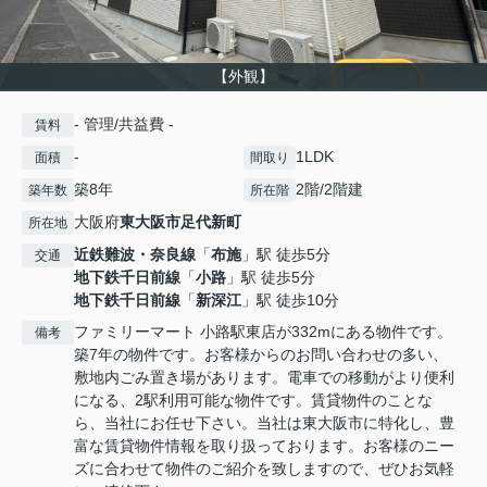
【外観】
- 管理/共益費 -
賃料
-
1LDK
面積
間取り
築8年
2階/2階建
築年数
所在階
大阪府
東大阪市
足代新町
所在地
近鉄難波・奈良線
「
布施
」駅 徒歩5分
交通
地下鉄千日前線
「
小路
」駅 徒歩5分
地下鉄千日前線
「
新深江
」駅 徒歩10分
ファミリーマート 小路駅東店が332mにある物件です。
備考
築7年の物件です。お客様からのお問い合わせの多い、
敷地内ごみ置き場があります。電車での移動がより便利
になる、2駅利用可能な物件です。賃貸物件のことな
ら、当社にお任せ下さい。当社は東大阪市に特化し、豊
富な賃貸物件情報を取り扱っております。お客様のニー
ズに合わせて物件のご紹介を致しますので、ぜひお気軽