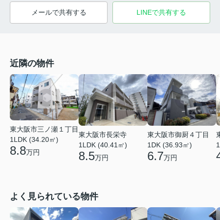
メールで共有する
LINEで共有する
近隣の物件
東大阪市三ノ瀬１丁目
東大阪市長栄寺
東大阪市御厨４丁目
1LDK (34.20㎡)
1LDK (40.41㎡)
1DK (36.93㎡)
1
8.8
万円
8.5
6.7
万円
万円
よく見られている物件