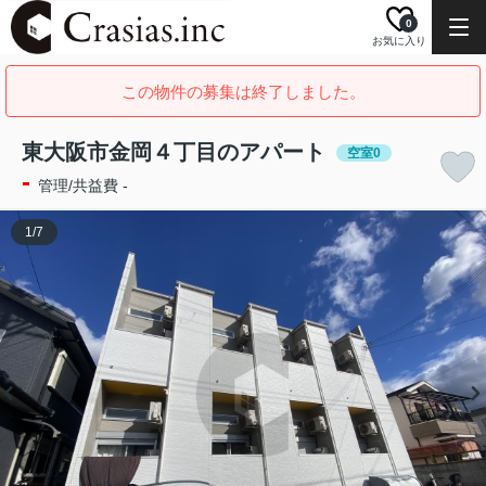
0
お気に入り
この物件の募集は終了しました。
東大阪市金岡４丁目のアパート
空室0
-
管理/共益費 -
1
/
7