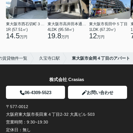
東大阪市西石切町３丁目
東大阪市高井田本通２丁目
東大阪市長田中５丁目
1R (57.51㎡)
4LDK (95.58㎡)
1LDK (67.20㎡)
1
14.5
19.8
12
万円
万円
万円
の賃貸物件一覧
久宝寺口駅
東大阪市金岡４丁目のアパート
株式会社 Crasias
06-4309-5523
お問い合わせ
〒577-0012
大阪府東大阪市長田東４丁目2-32 大真ビル 503
営業時間：
9:30~19:30
定休日：
無し