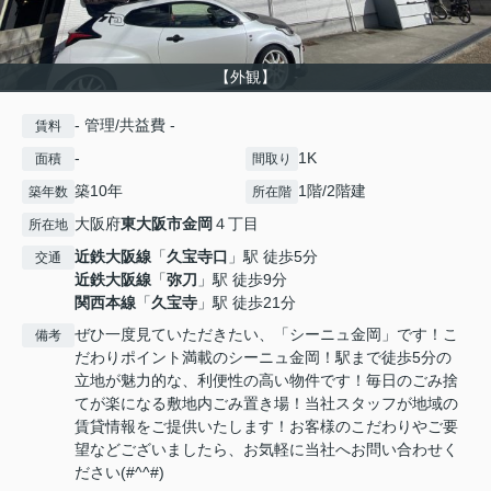
【外観】
- 管理/共益費 -
賃料
-
1K
面積
間取り
築10年
1階/2階建
築年数
所在階
大阪府
東大阪市
金岡
４丁目
所在地
近鉄大阪線
「
久宝寺口
」駅 徒歩5分
交通
近鉄大阪線
「
弥刀
」駅 徒歩9分
関西本線
「
久宝寺
」駅 徒歩21分
ぜひ一度見ていただきたい、「シーニュ金岡」です！こ
備考
だわりポイント満載のシーニュ金岡！駅まで徒歩5分の
立地が魅力的な、利便性の高い物件です！毎日のごみ捨
てが楽になる敷地内ごみ置き場！当社スタッフが地域の
賃貸情報をご提供いたします！お客様のこだわりやご要
望などございましたら、お気軽に当社へお問い合わせく
ださい(#^^#)