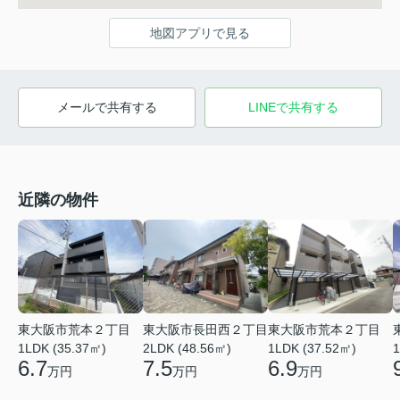
地図アプリで見る
メールで共有する
LINEで共有する
近隣の物件
東大阪市荒本２丁目
東大阪市長田西２丁目
東大阪市荒本２丁目
1LDK (35.37㎡)
2LDK (48.56㎡)
1LDK (37.52㎡)
1
6.7
7.5
6.9
万円
万円
万円