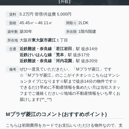
【外観】
5.2万円 管理/共益費 5,000円
賃料
45.45㎡～46.11㎡
2LDK
面積
間取り
築30年
1階/5階建
築年数
所在階
大阪府
東大阪市
菱江
１丁目
所在地
近鉄難波・奈良線
「
若江岩田
」駅 徒歩14分
交通
近鉄けいはんな線
「
荒本
」駅 徒歩17分
近鉄難波・奈良線
「
河内花園
」駅 徒歩20分
ぜひ一度見ていただきたい、「Mプラザ菱江」です
備考
☆「Mプラザ菱江」のここがイチオシ☆こちらはマンシ
ョンタイプになります☆駅まで徒歩14分の物件です☆
できるだけ早めに不動産情報を集めたい方は当社スタッ
フまでご連絡ください☆地域の不動産情報をいち早くお
届けします(*^_^*)
Mプラザ菱江のコメント(おすすめポイント)
こちらは初期費用をカードでお支払いいただける物件なので、支