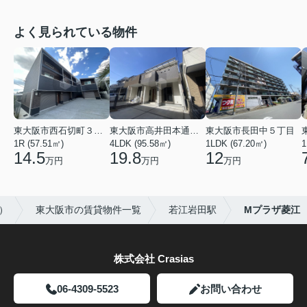
よく見られている物件
東大阪市西石切町３丁目
東大阪市高井田本通２丁目
東大阪市長田中５丁目
1R (57.51㎡)
4LDK (95.58㎡)
1LDK (67.20㎡)
1
14.5
19.8
12
万円
万円
万円
）
東大阪市の賃貸物件一覧
若江岩田駅
Mプラザ菱江
株式会社 Crasias
06-4309-5523
お問い合わせ