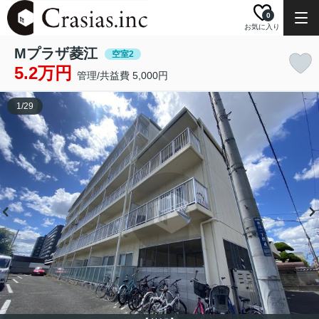
0
お気に入り
Mプラザ菱江
空室2
5.2万円
管理/共益費 5,000円
1
/
29