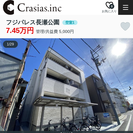
0
お気に入り
フジパレス長瀬公園
空室1
7.45万円
管理/共益費 5,000円
1
/
29