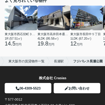
よく見られている物件
東大阪市西石切町３丁目
東大阪市高井田本通２丁目
東大阪市長田中５丁目
1R (57.51㎡)
4LDK (95.58㎡)
1LDK (67.20㎡)
1
14.5
19.8
12
万円
万円
万円
東大阪市の賃貸物件一覧
長瀬駅
フジパレス長瀬公園
株式会社 Crasias
06-4309-5523
お問い合わせ
〒577-0012