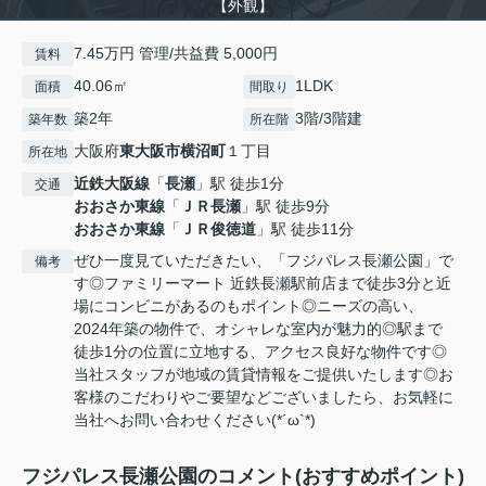
【外観】
7.45万円 管理/共益費 5,000円
賃料
40.06㎡
1LDK
面積
間取り
築2年
3階/3階建
築年数
所在階
大阪府
東大阪市
横沼町
１丁目
所在地
近鉄大阪線
「
長瀬
」駅 徒歩1分
交通
おおさか東線
「
ＪＲ長瀬
」駅 徒歩9分
おおさか東線
「
ＪＲ俊徳道
」駅 徒歩11分
ぜひ一度見ていただきたい、「フジパレス長瀬公園」で
備考
す◎ファミリーマート 近鉄長瀬駅前店まで徒歩3分と近
場にコンビニがあるのもポイント◎ニーズの高い、
2024年築の物件で、オシャレな室内が魅力的◎駅まで
徒歩1分の位置に立地する、アクセス良好な物件です◎
当社スタッフが地域の賃貸情報をご提供いたします◎お
客様のこだわりやご要望などございましたら、お気軽に
当社へお問い合わせください(*´ω`*)
フジパレス長瀬公園のコメント(おすすめポイント)