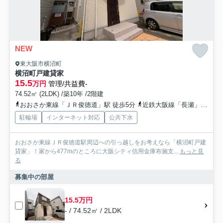
NEW
東大阪市横沼町
横沼町戸建貸家
15.5
万円
管理/共益費-
74.52㎡ (2LDK) /築10年 /2階建
おおさか東線「ＪＲ俊徳道」駅 徒歩5分
近鉄大阪線「長瀬」駅 徒歩10分
駐輪場
インターネット対応
公共下水
おおさか東線ＪＲ俊徳道駅周辺への引っ越しをお考えなら「横沼町戸建
貸家」！家から477mのところに大阪シティ信用金庫布施支...
もっと見
る
募集中の部屋
15.5万円
- / 74.52㎡ / 2LDK