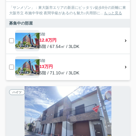
「サンメゾン」：東大阪市エリアの新居にピッタリ♪徒歩8分の距離に東
大阪市立 布施中学校 夜間学級があるのも魅力♪共用部に...
もっと見る
募集中の部屋
5階
12.8万円
5階 / 67.54㎡ / 3LDK
5階
13万円
5階 / 71.10㎡ / 3LDK
ハイツ