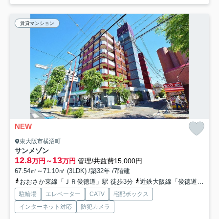
賃貸マンション
NEW
東大阪市横沼町
サンメゾン
12.8
13
万円～
万円
管理/共益費15,000円
67.54㎡～71.10㎡ (3LDK) /築32年 /7階建
おおさか東線「ＪＲ俊徳道」駅 徒歩3分
近鉄大阪線「俊徳道」駅 徒歩3分
駐輪場
エレベーター
CATV
宅配ボックス
インターネット対応
防犯カメラ