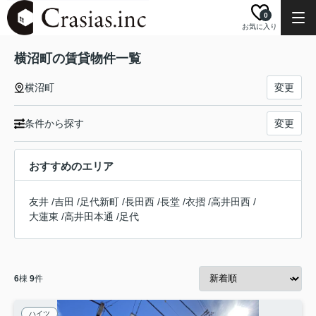
0
お気に入り
横沼町の賃貸物件一覧
横沼町
変更
条件から探す
変更
おすすめのエリア
友井
/
吉田
/
足代新町
/
長田西
/
長堂
/
衣摺
/
高井田西
/
大蓮東
/
高井田本通
/
足代
6
棟
9
件
ハイツ