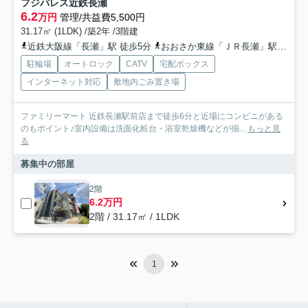
フジパレス近鉄長瀬
6.2
万円
管理/共益費5,500円
31.17㎡ (1LDK) /築2年 /3階建
近鉄大阪線「長瀬」駅 徒歩5分
おおさか東線「ＪＲ長瀬」駅 徒歩9分
駐輪場
オートロック
CATV
宅配ボックス
インターネット対応
敷地内ごみ置き場
ファミリーマート 近鉄長瀬駅前店まで徒歩6分と近場にコンビニがある
のもポイント♪室内設備は洗面化粧台・浴室乾燥機などが揃...
もっと見
る
募集中の部屋
2階
6.2万円
2階 / 31.17㎡ / 1LDK
1