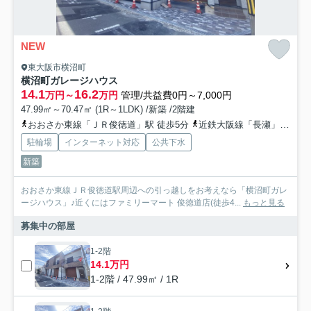
NEW
東大阪市横沼町
横沼町ガレージハウス
14.1
16.2
万円～
万円
管理/共益費0円～7,000円
47.99㎡～70.47㎡ (1R～1LDK) /新築 /2階建
おおさか東線「ＪＲ俊徳道」駅 徒歩5分
近鉄大阪線「長瀬」駅 徒歩8分
駐輪場
インターネット対応
公共下水
新築
おおさか東線ＪＲ俊徳道駅周辺への引っ越しをお考えなら「横沼町ガレ
ージハウス」♪近くにはファミリーマート 俊徳道店(徒歩4...
もっと見る
募集中の部屋
1-2階
14.1万円
1-2階 / 47.99㎡ / 1R