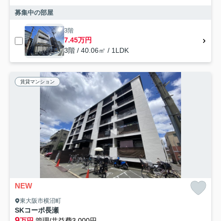
募集中の部屋
3階
7.45万円
3階 / 40.06㎡ / 1LDK
賃貸マンション
NEW
東大阪市横沼町
SKコーポ長瀬
9
万円
管理/共益費3,000円