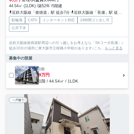
44.54㎡ (1LDK) /築52年 /5階建
近鉄大阪線「俊徳道」駅 徒歩7分
近鉄大阪線「長瀬」駅 徒歩8分
駐輪場
CATV
インターネット対応
24時間ゴミ出し可
公共下水
近鉄大阪線俊徳道駅周辺への引っ越しをお考えなら「SKコーポ長瀬」♪
徒歩10分の場所に東大阪市立桜橋小学校があります♪こち...
もっと見る
募集中の部屋
1階
9万円
1階 / 44.54㎡ / 1LDK
一戸建て