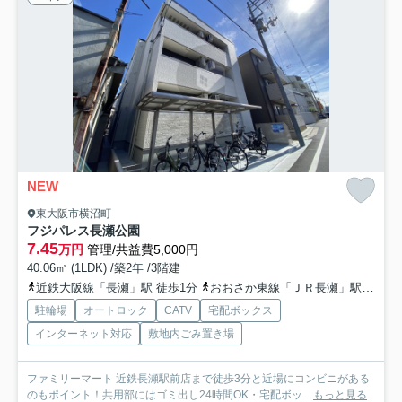
NEW
東大阪市横沼町
フジパレス長瀬公園
7.45
万円
管理/共益費5,000円
40.06㎡ (1LDK) /築2年 /3階建
近鉄大阪線「長瀬」駅 徒歩1分
おおさか東線「ＪＲ長瀬」駅 徒歩9分
駐輪場
オートロック
CATV
宅配ボックス
インターネット対応
敷地内ごみ置き場
ファミリーマート 近鉄長瀬駅前店まで徒歩3分と近場にコンビニがある
のもポイント！共用部にはゴミ出し24時間OK・宅配ボッ...
もっと見る