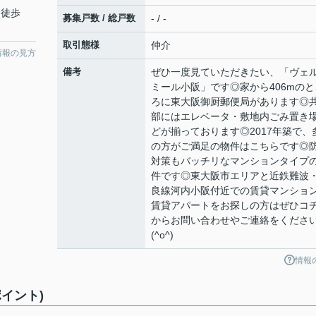
 徒歩
募集戸数 / 総戸数
- / -
取引態様
仲介
情報の見方
備考
ぜひ一度見ていただきたい、「ヴェ
ミール小阪」です◎家から406mのと
ろに東大阪御厨郵便局があります◎
部にはエレベータ・敷地内ごみ置き
どが揃っております◎2017年築で、
の方がご満足の物件はこちらです◎
対策もバッチリなマンションタイプ
件です◎東大阪市エリアと近鉄難波
良線河内小阪付近での賃貸マンショ
賃貸アパートをお探しの方はぜひコ
からお問い合わせやご連絡をくださ
(^o^)
情報
イント)