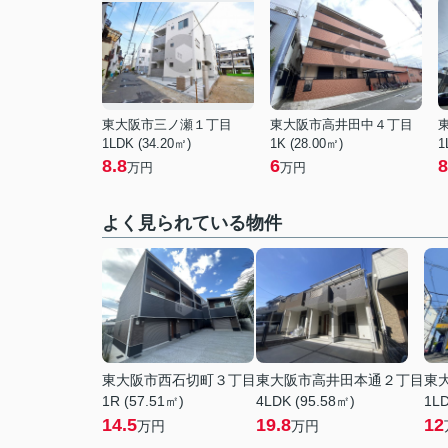
東大阪市三ノ瀬１丁目
東大阪市高井田中４丁目
1LDK (34.20㎡)
1K (28.00㎡)
1
8.8
6
8
万円
万円
よく見られている物件
東大阪市西石切町３丁目
東大阪市高井田本通２丁目
東
1R (57.51㎡)
4LDK (95.58㎡)
1LD
14.5
19.8
12
万円
万円