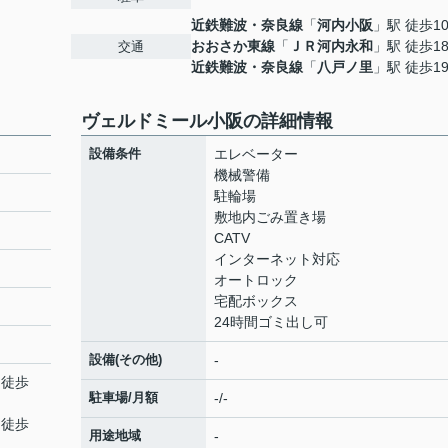
近鉄難波・奈良線
「
河内小阪
」駅 徒歩1
おおさか東線
「
ＪＲ河内永和
」駅 徒歩1
交通
近鉄難波・奈良線
「
八戸ノ里
」駅 徒歩1
ヴェルドミール小阪の詳細情報
設備条件
エレベーター
機械警備
駐輪場
敷地内ごみ置き場
CATV
インターネット対応
オートロック
宅配ボックス
24時間ゴミ出し可
設備(その他)
-
 徒歩
駐車場/月額
-/-
 徒歩
用途地域
-