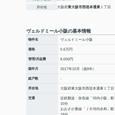
大阪府
東大阪市
西堤本通東
１丁目
所在地
ヴェルドミール小阪の基本情報
物件名
ヴェルドミール小阪
価格
5.6万円
管理/共益費
8,000円
築年月
2017年10月（築8年）
総戸数
-
所在地
大阪府
東大阪市
西堤本通東
１丁目
交通
近鉄難波・奈良線
「
河内小阪
」駅
10分
おおさか東線
「
ＪＲ河内永和
」駅
18分