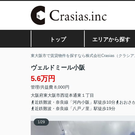
トップ
エリアから探す
東大阪市で賃貸物件を探すなら株式会社Crasias（クラシア
ヴェルドミール小阪
5.6万円
管理/共益費 8,000円
大阪府
東大阪市
西堤本通東
１丁目
近鉄難波・奈良線「河内小阪」駅徒歩10分
おおさ
近鉄難波・奈良線「八戸ノ里」駅徒歩19分
1
/
29