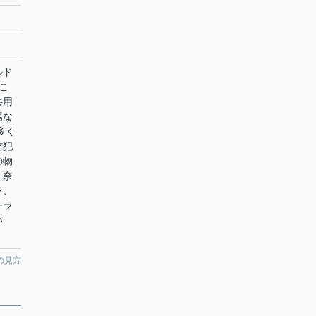
ルド
こ
共用
場な
多く
防犯
の物
・奈
ン、
チラ
い
の見方