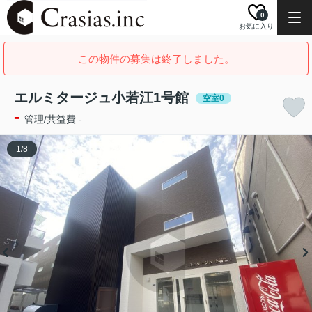
0
お気に入り
この物件の募集は終了しました。
エルミタージュ小若江1号館
空室0
-
管理/共益費 -
1
/
8