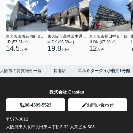
東大阪市西石切町３丁目
東大阪市高井田本通２丁目
東大阪市長田中５丁目
1R (57.51㎡)
4LDK (95.58㎡)
1LDK (67.20㎡)
1
14.5
19.8
12
万円
万円
万円
大阪市の賃貸物件一覧
長瀬駅
エルミタージュ小若江1号館
株式会社 Crasias
06-4309-5523
お問い合わせ
〒577-0012
大阪府東大阪市長田東４丁目2-32 大真ビル 503