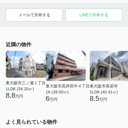
メールで共有する
LINEで共有する
近隣の物件
東大阪市三ノ瀬１丁目
東大阪市高井田中４丁目
東大阪市長栄寺
1LDK (34.20㎡)
1K (28.00㎡)
1LDK (40.41㎡)
8.8
万円
6
8.5
万円
万円
よく見られている物件