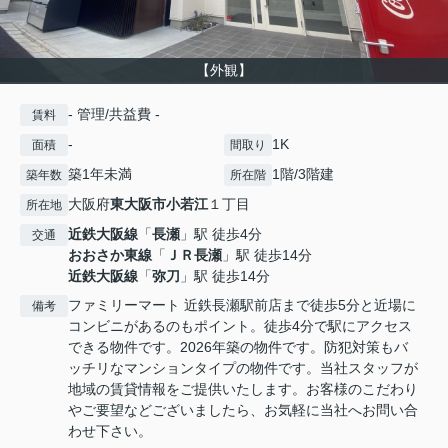
【外観】
- 管理/共益費 -
賃料
-
1K
面積
間取り
築1年未満
1階/3階建
築年数
所在階
大阪府
東大阪市
小若江
１丁目
所在地
近鉄大阪線
「
長瀬
」駅 徒歩4分
交通
おおさか東線
「
ＪＲ長瀬
」駅 徒歩14分
近鉄大阪線
「
弥刀
」駅 徒歩14分
ファミリーマート 近鉄長瀬駅前店まで徒歩5分と近場に
備考
コンビニがあるのもポイント。徒歩4分で駅にアクセス
できる物件です。2026年築の物件です。防犯対策もバ
ッチリなマンションタイプの物件です。当社スタッフが
地域の賃貸情報をご提供いたします。お客様のこだわり
やご要望などございましたら、お気軽に当社へお問い合
わせ下さい。