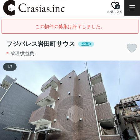
0
お気に入り
この物件の募集は終了しました。
フジパレス岩田町サウス
空室0
-
管理/共益費 -
1
/
7