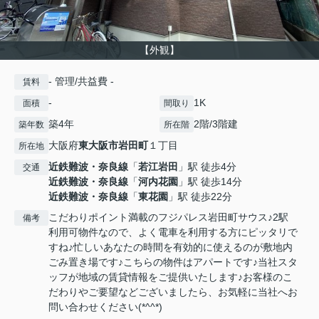
【外観】
- 管理/共益費 -
賃料
-
1K
面積
間取り
築4年
2階/3階建
築年数
所在階
大阪府
東大阪市
岩田町
１丁目
所在地
近鉄難波・奈良線
「
若江岩田
」駅 徒歩4分
交通
近鉄難波・奈良線
「
河内花園
」駅 徒歩14分
近鉄難波・奈良線
「
東花園
」駅 徒歩22分
こだわりポイント満載のフジパレス岩田町サウス♪2駅
備考
利用可物件なので、よく電車を利用する方にピッタリで
すね♪忙しいあなたの時間を有効的に使えるのが敷地内
ごみ置き場です♪こちらの物件はアパートです♪当社スタ
ッフが地域の賃貸情報をご提供いたします♪お客様のこ
だわりやご要望などございましたら、お気軽に当社へお
問い合わせください(*^^*)