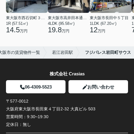
東大阪市西石切町３丁目
東大阪市高井田本通２丁目
東大阪市長田中５丁目
1R (57.51㎡)
4LDK (95.58㎡)
1LDK (67.20㎡)
1
14.5
19.8
12
万円
万円
万円
大阪市の賃貸物件一覧
若江岩田駅
フジパレス岩田町サウス
株式会社 Crasias
06-4309-5523
お問い合わせ
〒577-0012
大阪府東大阪市長田東４丁目2-32 大真ビル 503
営業時間：
9:30~19:30
定休日：
無し