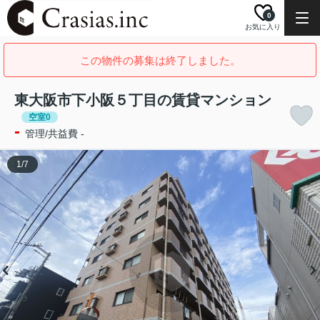
0
お気に入り
この物件の募集は終了しました。
東大阪市下小阪５丁目の賃貸マンション
空室0
-
管理/共益費 -
1
/
7