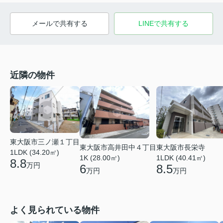
メールで共有する
LINEで共有する
近隣の物件
東大阪市三ノ瀬１丁目
東大阪市高井田中４丁目
東大阪市長栄寺
1LDK (34.20㎡)
1K (28.00㎡)
1LDK (40.41㎡)
8.8
万円
6
8.5
万円
万円
よく見られている物件