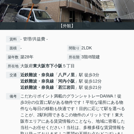
【外観】
- 管理/共益費 -
賃料
-
2LDK
面積
間取り
築28年
3階/8階建
築年数
所在階
大阪府
東大阪市
下小阪
５丁目
所在地
近鉄難波・奈良線
「
八戸ノ里
」駅 徒歩3分
交通
近鉄難波・奈良線
「
河内小阪
」駅 徒歩12分
近鉄難波・奈良線
「
若江岩田
」駅 徒歩21分
こだわりポイント満載のグランシャトレーDAIWA！徒
備考
歩3分の位置に駅がある物件です！平坦な場所にある物
件なら毎日の移動も快適です！目的に応じて駅を選べる
ことが、2駅利用できるこの物件のメリットです！東大
阪市エリアにある賃貸情報のことなら、地域に密着した
当社へお任せください！当社は、多種多様な賃貸情報を
取り扱っております！ご要望や不明な点などございまし