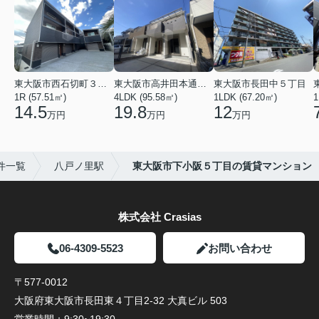
東大阪市西石切町３丁目
東大阪市高井田本通２丁目
東大阪市長田中５丁目
1R (57.51㎡)
4LDK (95.58㎡)
1LDK (67.20㎡)
1
14.5
19.8
12
万円
万円
万円
件一覧
八戸ノ里駅
東大阪市下小阪５丁目の賃貸マンション
株式会社 Crasias
06-4309-5523
お問い合わせ
〒577-0012
大阪府東大阪市長田東４丁目2-32 大真ビル 503