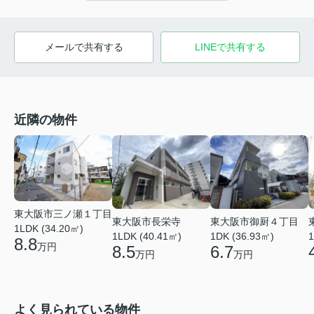
メールで共有する
LINEで共有する
近隣の物件
東大阪市三ノ瀬１丁目
東大阪市長栄寺
東大阪市御厨４丁目
1LDK (34.20㎡)
1LDK (40.41㎡)
1DK (36.93㎡)
1
8.8
万円
8.5
6.7
万円
万円
よく見られている物件