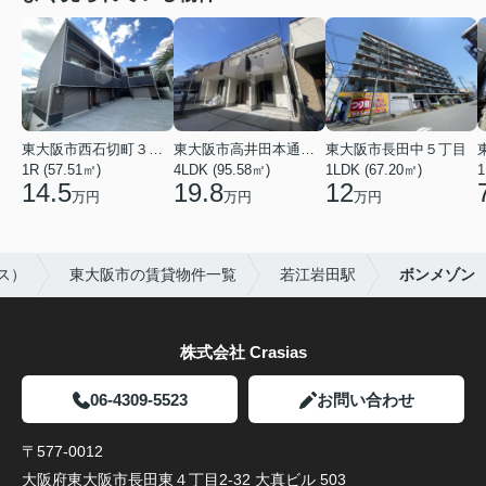
東大阪市西石切町３丁目
東大阪市高井田本通２丁目
東大阪市長田中５丁目
1R (57.51㎡)
4LDK (95.58㎡)
1LDK (67.20㎡)
1
14.5
19.8
12
万円
万円
万円
ス）
東大阪市の賃貸物件一覧
若江岩田駅
ボンメゾン
株式会社 Crasias
06-4309-5523
お問い合わせ
〒577-0012
大阪府東大阪市長田東４丁目2-32 大真ビル 503