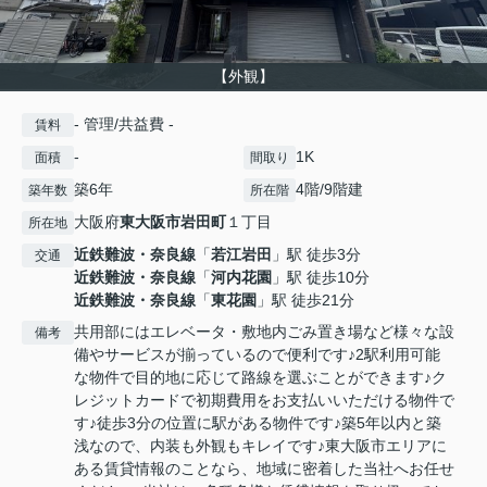
【外観】
- 管理/共益費 -
賃料
-
1K
面積
間取り
築6年
4階/9階建
築年数
所在階
大阪府
東大阪市
岩田町
１丁目
所在地
近鉄難波・奈良線
「
若江岩田
」駅 徒歩3分
交通
近鉄難波・奈良線
「
河内花園
」駅 徒歩10分
近鉄難波・奈良線
「
東花園
」駅 徒歩21分
共用部にはエレベータ・敷地内ごみ置き場など様々な設
備考
備やサービスが揃っているので便利です♪2駅利用可能
な物件で目的地に応じて路線を選ぶことができます♪ク
レジットカードで初期費用をお支払いいただける物件で
す♪徒歩3分の位置に駅がある物件です♪築5年以内と築
浅なので、内装も外観もキレイです♪東大阪市エリアに
ある賃貸情報のことなら、地域に密着した当社へお任せ