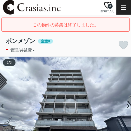
0
お気に入り
この物件の募集は終了しました。
ボンメゾン
空室0
-
管理/共益費 -
1
/
6