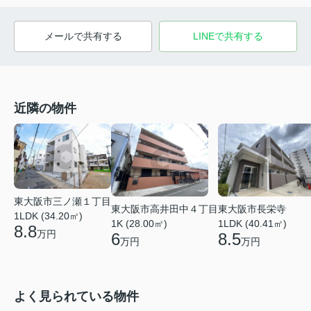
メールで共有する
LINEで共有する
近隣の物件
東大阪市三ノ瀬１丁目
東大阪市高井田中４丁目
東大阪市長栄寺
1LDK (34.20㎡)
1K (28.00㎡)
1LDK (40.41㎡)
8.8
万円
6
8.5
万円
万円
よく見られている物件