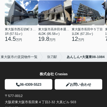
東大阪市西石切町３丁目
東大阪市高井田本通２丁目
東大阪市長田中５丁目
1R (57.51㎡)
4LDK (95.58㎡)
1LDK (67.20㎡)
1
14.5
19.8
12
万円
万円
万円
東大阪市の賃貸物件一覧
弥刀駅
あんしん+大蓮東08-1084
株式会社 Crasias
06-4309-5523
お問い合わせ
〒577-0012
大阪府東大阪市長田東４丁目2-32 大真ビル 503