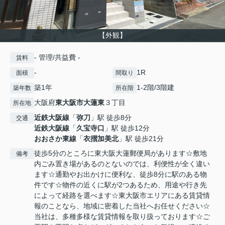
【外観】
- 管理/共益費 -
賃料
-
1R
面積
間取り
築1年
1-2階/3階建
築年数
所在階
大阪府
東大阪市
大蓮東
３丁目
所在地
近鉄大阪線
「
弥刀
」駅 徒歩8分
交通
近鉄大阪線
「
久宝寺口
」駅 徒歩12分
おおさか東線
「
衣摺加美北
」駅 徒歩21分
徒歩5分のところに東大阪大蓮郵便局があります☆敷地
備考
内ごみ置き場があるのとないのでは、利便性が全く違い
ます☆通勤やお出かけに便利な、徒歩8分に駅のある物
件です☆物件の近くに駅が2つあるため、用途や行き先
によって経路を選べます☆東大阪市エリアにある賃貸情
報のことなら、地域に密着した当社へお任せください☆
当社は、多種多様な賃貸情報を取り扱っております☆ご