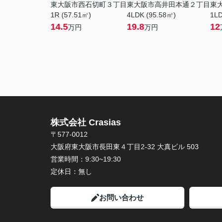
東大阪市西石切町３丁目
東大阪市高井田本通２丁目
東
1R (57.51㎡)
4LDK (95.58㎡)
1LD
14.5
19.8
12
万円
万円
株式会社 Crasias
〒577-0012
大阪府東大阪市長田東４丁目2-32 大真ビル 503
営業時間：
9:30~19:30
定休日：
無し
お問い合わせ