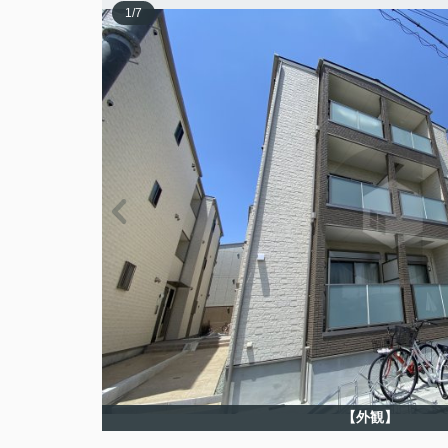
1
/
7
【外観】