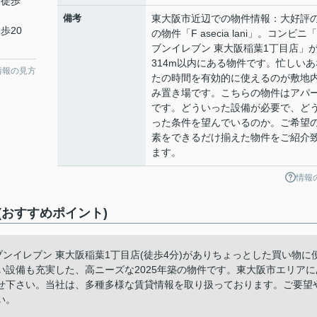
 徒歩
備考
東大阪市近辺での物件情報：大好評
歩20
の物件「F asecia lani」。コンビニ
ブンイレブン 東大阪稲葉1丁目店」
314m以内にある物件です。忙しいあ
情報の見方
たの時間を有効的に使えるのが敷地
み置き場です。こちらの物件はアパ
です。どういった設備が必要で、ど
った条件を望んでいるのか。ご希望
素をできるだけ揃えた物件をご紹介
ます。
情報
おすすめポイント)
にはセブンイレブン 東大阪稲葉1丁目店(徒歩4分)がありちょっとした買い物に
設備も充実した、高ニーズな2025年築の物件です。東大阪市エリアに
せ下さい。当社は、多種多様な賃貸情報を取り扱っております。ご要望
い。