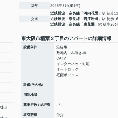
2025年3月(築1年)
築年
近鉄難波・奈良線
「
河内花園
」駅 徒歩1
近鉄難波・奈良線
「
若江岩田
」駅 徒歩1
交通
近鉄難波・奈良線
「
東花園
」駅 徒歩20
東大阪市稲葉２丁目のアパートの詳細情報
設備条件
駐輪場
敷地内ごみ置き場
CATV
インターネット対応
オートロック
宅配ボックス
設備(その他)
-
用途地域
-
募集戸数 / 総戸数
- / -
 徒歩
取引態様
仲介