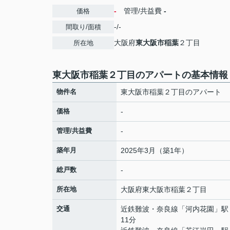
-
管理/共益費
-
価格
-/-
間取り/面積
大阪府
東大阪市
稲葉
２丁目
所在地
東大阪市稲葉２丁目のアパートの基本情報
物件名
東大阪市稲葉２丁目のアパート
価格
-
管理/共益費
-
築年月
2025年3月（築1年）
総戸数
-
所在地
大阪府
東大阪市
稲葉
２丁目
交通
近鉄難波・奈良線
「
河内花園
」駅
11分