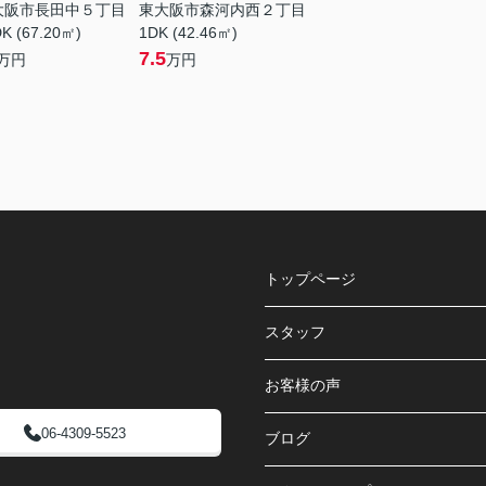
大阪市長田中５丁目
東大阪市森河内西２丁目
K (67.20㎡)
1DK (42.46㎡)
7.5
万円
万円
トップページ
スタッフ
お客様の声
06-4309-5523
ブログ