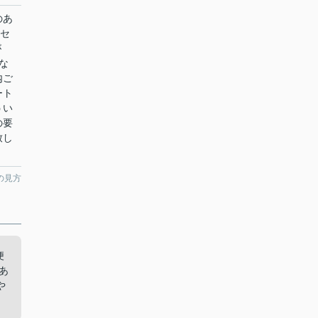
のあ
「セ
が
な
内ご
ート
うい
の要
致し
の見方
便
あ
や