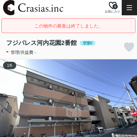
0
お気に入り
この物件の募集は終了しました。
フジパレス河内花園2番館
空室0
-
管理/共益費 -
1
/
6