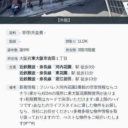
【外観】
- 管理/共益費 -
賃料
-
1LDK
面積
間取り
築9年
3階/3階建
築年数
所在階
大阪府
東大阪市
吉田
１丁目
所在地
近鉄難波・奈良線
「
河内花園
」駅 徒歩3分
交通
近鉄難波・奈良線
「
東花園
」駅 徒歩11分
近鉄難波・奈良線
「
若江岩田
」駅 徒歩13分
新着情報：フジパレス河内花園2番館の空室情報ならコ
備考
チラ♪家から422mの場所に東大阪花園郵便局がありま
す♪初期費用はカードで決済いただけます♪最上階のハイ
ツです♪あなたのライフスタイルに適した物件をお探し
なら、当社にお任せください♪多種多様な物件情報を取
り扱っておりますので、べストな物件をご紹介いたしま
す(#^^#)