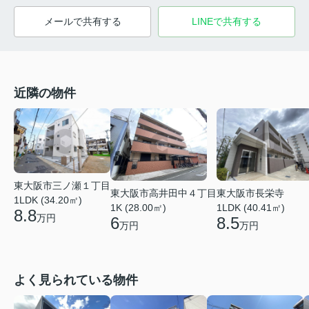
メールで共有する
LINEで共有する
近隣の物件
東大阪市三ノ瀬１丁目
東大阪市高井田中４丁目
東大阪市長栄寺
1LDK (34.20㎡)
1K (28.00㎡)
1LDK (40.41㎡)
8.8
万円
6
8.5
万円
万円
よく見られている物件