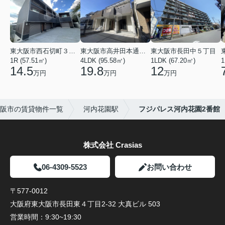
東大阪市西石切町３丁目
東大阪市高井田本通２丁目
東大阪市長田中５丁目
1R (57.51㎡)
4LDK (95.58㎡)
1LDK (67.20㎡)
1
14.5
19.8
12
万円
万円
万円
阪市の賃貸物件一覧
河内花園駅
フジパレス河内花園2番館
株式会社 Crasias
06-4309-5523
お問い合わせ
〒577-0012
大阪府東大阪市長田東４丁目2-32 大真ビル 503
営業時間：
9:30~19:30