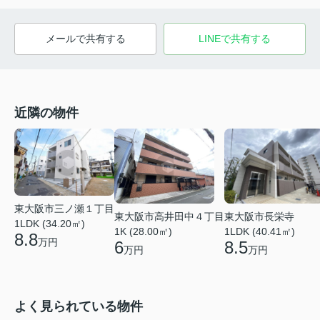
メールで共有する
LINEで共有する
近隣の物件
東大阪市三ノ瀬１丁目
東大阪市高井田中４丁目
東大阪市長栄寺
1LDK (34.20㎡)
1K (28.00㎡)
1LDK (40.41㎡)
8.8
万円
6
8.5
万円
万円
よく見られている物件