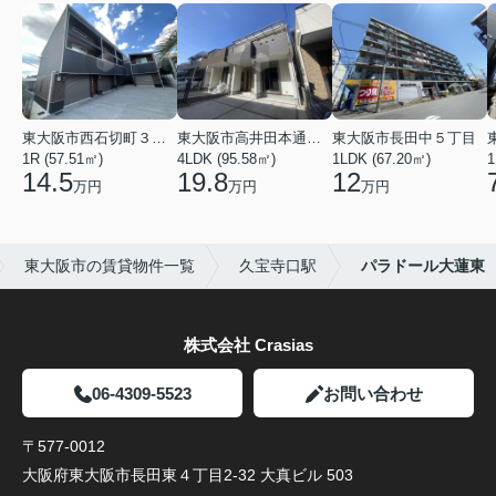
東大阪市西石切町３丁目
東大阪市高井田本通２丁目
東大阪市長田中５丁目
1R (57.51㎡)
4LDK (95.58㎡)
1LDK (67.20㎡)
1
14.5
19.8
12
万円
万円
万円
東大阪市の賃貸物件一覧
久宝寺口駅
パラドール大蓮東
株式会社 Crasias
06-4309-5523
お問い合わせ
〒577-0012
大阪府東大阪市長田東４丁目2-32 大真ビル 503