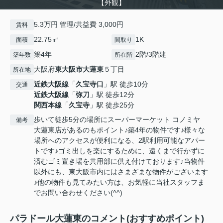
【外観】
5.3万円 管理/共益費 3,000円
賃料
22.75㎡
1K
面積
間取り
築4年
2階/3階建
築年数
所在階
大阪府
東大阪市
大蓮東
５丁目
所在地
近鉄大阪線
「
久宝寺口
」駅 徒歩10分
交通
近鉄大阪線
「
弥刀
」駅 徒歩12分
関西本線
「
久宝寺
」駅 徒歩25分
歩いて徒歩5分の場所にスーパーマーケット コノミヤ
備考
大蓮東店があるのもポイント♪築4年の物件です♪様々な
場所へのアクセスが便利になる、2駅利用可能なアパー
トです♪ゴミ出しを楽にするために、遠くまで行かずに
済むゴミ置き場を共用部に供え付けております♪当物件
以外にも、東大阪市内にはさまざまな物件がございます
♪他の物件も見てみたい方は、お気軽に当社スタッフま
でお問い合わせください(^^)
パラドール大蓮東のコメント(おすすめポイント)