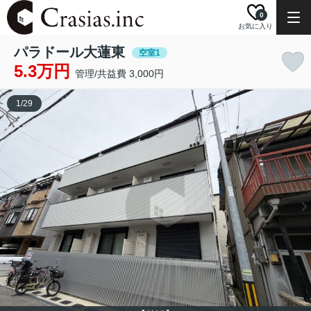
0
お気に入り
パラドール大蓮東
空室1
5.3万円
管理/共益費 3,000円
1
/
29