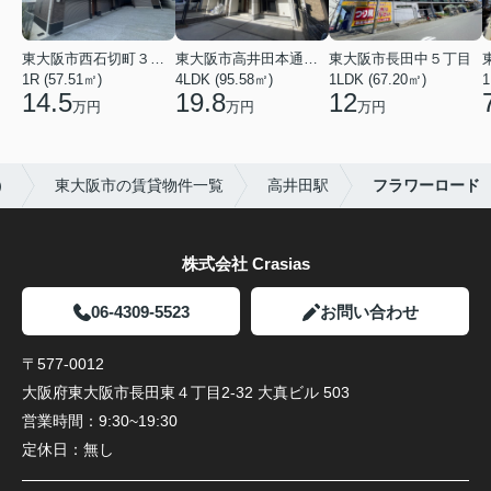
東大阪市西石切町３丁目
東大阪市高井田本通２丁目
東大阪市長田中５丁目
1R (57.51㎡)
4LDK (95.58㎡)
1LDK (67.20㎡)
1
14.5
19.8
12
万円
万円
万円
）
東大阪市の賃貸物件一覧
高井田駅
フラワーロード
株式会社 Crasias
06-4309-5523
お問い合わせ
〒577-0012
大阪府東大阪市長田東４丁目2-32 大真ビル 503
営業時間：
9:30~19:30
定休日：
無し