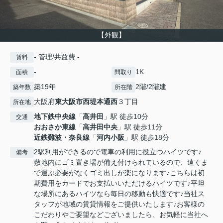
【外観】
- 管理/共益費 -
賃料
-
1K
面積
間取り
築19年
2階/2階建
築年数
所在階
大阪府
東大阪市
西堤本通西
３丁目
所在地
地下鉄中央線
「
高井田
」駅 徒歩10分
交通
おおさか東線
「
高井田中央
」駅 徒歩11分
近鉄難波・奈良線
「
河内小阪
」駅 徒歩18分
2駅利用ができるので電車の利用に役立つハイツです♪
備考
敷地内にゴミ置き場が備え付けられているので、遠くま
で運ぶ必要がなくゴミ出しが楽になります♪こちらは初
期費用をカードでお支払いいただけるハイツです♪平坦
な場所にあるハイツなら毎日の移動も快適です♪当社ス
タッフが地域の賃貸情報をご提供いたします♪お客様の
こだわりやご要望などございましたら、お気軽に当社へ