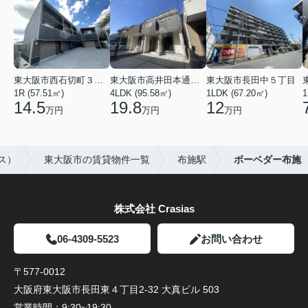
東大阪市西石切町３丁目
東大阪市高井田本通２丁目
東大阪市長田中５丁目
1R (57.51㎡)
4LDK (95.58㎡)
1LDK (67.20㎡)
1
14.5
19.8
12
万円
万円
万円
ス）
東大阪市の賃貸物件一覧
布施駅
ボーベダー布施
株式会社 Crasias
06-4309-5523
お問い合わせ
〒577-0012
大阪府東大阪市長田東４丁目2-32 大真ビル 503
営業時間：
9:30~19:30