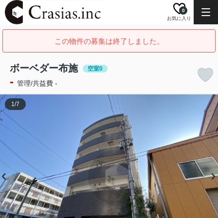
0
お気に入り
この物件の募集は終了しました。
ボーベダー布施
空室0
-
管理/共益費 -
1
/
7