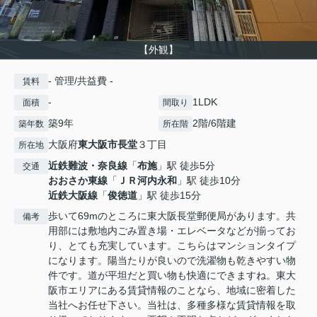
【外観】
- 管理/共益費 -
賃料
-
1LDK
面積
間取り
築9年
2階/6階建
築年数
所在階
大阪府
東大阪市
長堂
３丁目
所在地
近鉄難波・奈良線
「
布施
」駅 徒歩5分
交通
おおさか東線
「
ＪＲ河内永和
」駅 徒歩10分
近鉄大阪線
「
俊徳道
」駅 徒歩15分
歩いて69mのところに東大阪長堂郵便局があります。共
備考
用部には敷地内ごみ置き場・エレベータなどが揃ってお
り、とても充実しています。こちらはマンションタイプ
になります。陽当たりが良いので洗濯物も乾きやすい物
件です。道が平坦だと買い物も快適にできますね。東大
阪市エリアにある賃貸情報のことなら、地域に密着した
当社へお任せ下さい。当社は、多種多様な賃貸情報を取