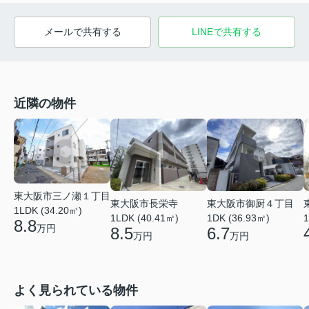
メールで共有する
LINEで共有する
近隣の物件
東大阪市三ノ瀬１丁目
東大阪市長栄寺
東大阪市御厨４丁目
1LDK (34.20㎡)
1LDK (40.41㎡)
1DK (36.93㎡)
1
8.8
万円
8.5
6.7
万円
万円
よく見られている物件