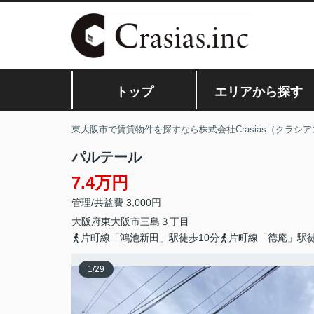
トップ
エリアから探す
東大阪市で賃貸物件を探すなら株式会社Crasias（クラシア
パルテール
7.4万円
管理/共益費 3,000円
大阪府
東大阪市
三島
３丁目
片町線「鴻池新田」駅徒歩10分
片町線「徳庵」駅徒
1
/
29