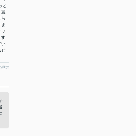
っと
ミ置
見ら
りま
タッ
ます
ざい
わせ
の見方
が
当
に