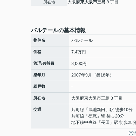
大阪府
東大阪市
三島
３丁目
所在地
パルテールの基本情報
物件名
パルテール
価格
7.4万円
管理/共益費
3,000円
築年月
2007年9月（築18年）
総戸数
-
所在地
大阪府
東大阪市
三島
３丁目
交通
片町線
「
鴻池新田
」駅 徒歩10分
片町線
「
徳庵
」駅 徒歩20分
地下鉄中央線
「
長田
」駅 徒歩28