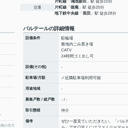
片町線
「
鴻池新田
」駅 徒歩10分
片町線
「
徳庵
」駅 徒歩20分
交通
地下鉄中央線
「
長田
」駅 徒歩28分
パルテールの詳細情報
設備条件
駐輪場
敷地内ごみ置き場
CATV
24時間ゴミ出し可
設備(その他)
-
駐車場/月額
-/ 近隣駐車場利用可能
用途地域
-
募集戸数 / 総戸数
- / -
取引態様
仲介
分
備考
ぜひ一度見ていただきたい、「パル
情報の見方
ル」です◎近くにはファミリーマート