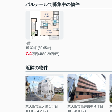
パルテールで募集中の物件
2階
15.32坪 (50.65㎡)
7.4
万円(4830.29円/坪)
近隣の物件
東大阪市三ノ瀬１丁目
東大阪市高井田中４丁目
1LDK (34.20㎡)
1K (28.00㎡)
1