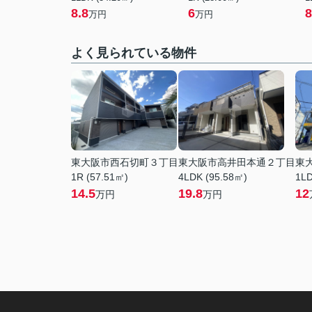
8.8
6
8
万円
万円
よく見られている物件
東大阪市西石切町３丁目
東大阪市高井田本通２丁目
東
1R (57.51㎡)
4LDK (95.58㎡)
1LD
14.5
19.8
12
万円
万円