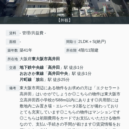
【外観】
- 管理/共益費 -
賃料
-
2LDK＋S(納戸)
面積
間取り
築41年
4階/11階建
築年数
所在階
大阪府
東大阪市
高井田
所在地
地下鉄中央線
「
高井田
」駅 徒歩1分
交通
おおさか東線
「
高井田中央
」駅 徒歩1分
片町線
「
放出
」駅 徒歩25分
東大阪市周辺にある物件をお求めの方は「エクセラート
備考
高井田」はいかがでしょうか◎こちらの物件は東大阪市
立高井田西小学校が588m以内にあります◎共用部には
敷地内ごみ置き場・エレベータ2基などが備わっており
とても充実しています◎こちらの物件はマンションです
◎こちらは初期費用をカードでお支払いいただける物件
なので、支払い手続きの手間が省けます◎賃貸情報をお