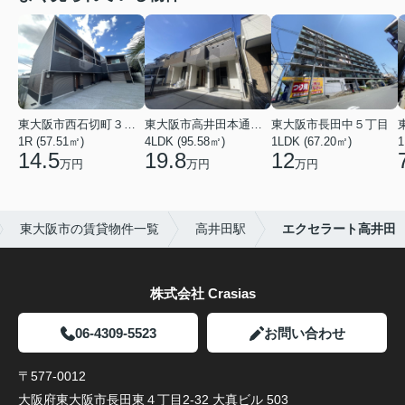
東大阪市西石切町３丁目
東大阪市高井田本通２丁目
東大阪市長田中５丁目
1R (57.51㎡)
4LDK (95.58㎡)
1LDK (67.20㎡)
1
14.5
19.8
12
万円
万円
万円
東大阪市の賃貸物件一覧
高井田駅
エクセラート高井田
株式会社 Crasias
06-4309-5523
お問い合わせ
〒577-0012
大阪府東大阪市長田東４丁目2-32 大真ビル 503