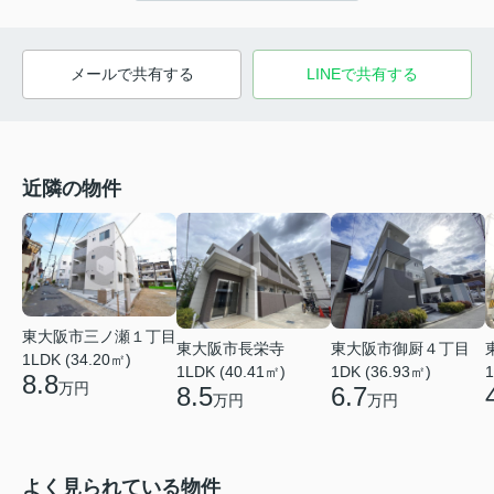
メールで共有する
LINEで共有する
近隣の物件
東大阪市三ノ瀬１丁目
東大阪市長栄寺
東大阪市御厨４丁目
1LDK (34.20㎡)
1LDK (40.41㎡)
1DK (36.93㎡)
1
8.8
万円
8.5
6.7
万円
万円
よく見られている物件