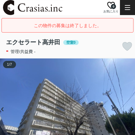
0
お気に入り
この物件の募集は終了しました。
エクセラート高井田
空室0
-
管理/共益費 -
1
/
7