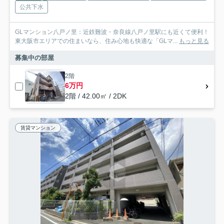
公共下水
GLマンション八戸ノ里：近鉄難波・奈良線八戸ノ里駅にも近くて便利！
東大阪市エリアでの住まいなら、住み心地も快適な「GLマ...
もっと見る
募集中の部屋
2階
6万円
2階 / 42.00㎡ / 2DK
賃貸マンション