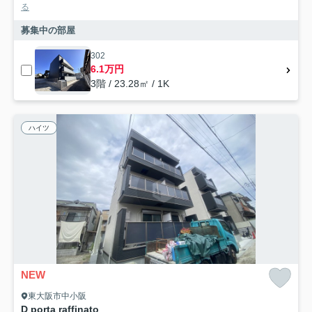
る
募集中の部屋
302
6.1万円
3階 / 23.28㎡ / 1K
ハイツ
NEW
東大阪市中小阪
D porta raffinato