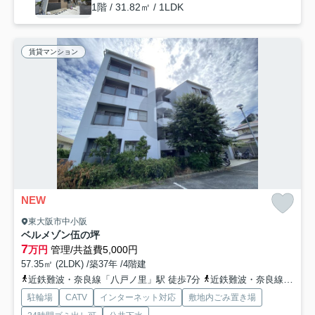
1階 / 31.82㎡ / 1LDK
賃貸マンション
NEW
東大阪市中小阪
ベルメゾン伍の坪
7
万円
管理/共益費5,000円
57.35㎡ (2LDK) /築37年 /4階建
近鉄難波・奈良線「八戸ノ里」駅 徒歩7分
近鉄難波・奈良線「河内小阪」駅 徒歩18分
駐輪場
CATV
インターネット対応
敷地内ごみ置き場