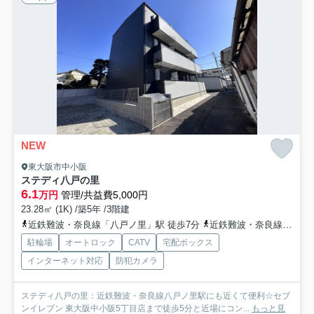
NEW
東大阪市中小阪
ステディ八戸の里
6.1
万円
管理/共益費5,000円
23.28㎡ (1K) /築5年 /3階建
近鉄難波・奈良線「八戸ノ里」駅 徒歩7分
近鉄難波・奈良線「河内小阪」駅 徒歩13分
駐輪場
オートロック
CATV
宅配ボックス
インターネット対応
防犯カメラ
ステディ八戸の里：近鉄難波・奈良線八戸ノ里駅にも近くて便利☆セブ
ンイレブン 東大阪中小阪5丁目店まで徒歩5分と近場にコン...
もっと見