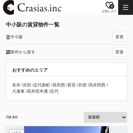
0
お気に入り
中小阪の賃貸物件一覧
中小阪
変更
条件から探す
変更
おすすめのエリア
友井
/
吉田
/
足代新町
/
長田西
/
長堂
/
衣摺
/
高井田西
/
大蓮東
/
高井田本通
/
足代
7
棟
8
件
ハイツ