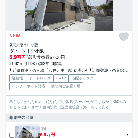
NEW
東大阪市中小阪
ヴィエント中小阪
6.9
万円
管理/共益費5,000円
31.82㎡ (1LDK) /築2年 /3階建
近鉄難波・奈良線「八戸ノ里」駅 徒歩7分
近鉄難波・奈良線「河内小阪」駅 徒歩14分
駐輪場
オートロック
CATV
宅配ボックス
インターネット対応
敷地内ごみ置き場
暮らしに便利なmandai(万代) 中小阪店(スーパー)がこちらから350mの
ところにあります！室内設備は洗面化粧台・浴...
もっと見る
募集中の部屋
1階
6.9万円