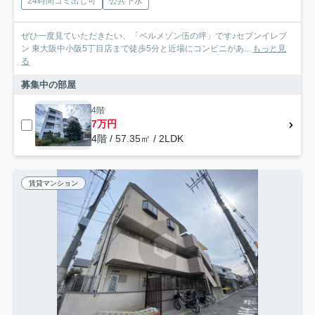
24時間ゴミ出し可
公共下水
ぜひ一度見ていただきたい、「ベルメゾン伍の坪」です♪セブンイレブ
ン 東大阪中小阪5丁目店まで徒歩5分と近場にコンビニがあ...
もっと見
る
募集中の部屋
4階
7万円
4階 / 57.35㎡ / 2LDK
賃貸マンション