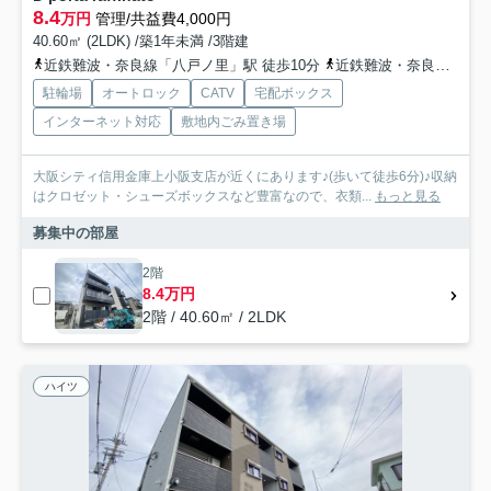
8.4
万円
管理/共益費4,000円
40.60㎡ (2LDK) /築1年未満 /3階建
近鉄難波・奈良線「八戸ノ里」駅 徒歩10分
近鉄難波・奈良線「河内小阪」駅 徒歩12分
駐輪場
オートロック
CATV
宅配ボックス
インターネット対応
敷地内ごみ置き場
大阪シティ信用金庫上小阪支店が近くにあります♪(歩いて徒歩6分)♪収納
はクロゼット・シューズボックスなど豊富なので、衣類...
もっと見る
募集中の部屋
2階
8.4万円
2階 / 40.60㎡ / 2LDK
ハイツ