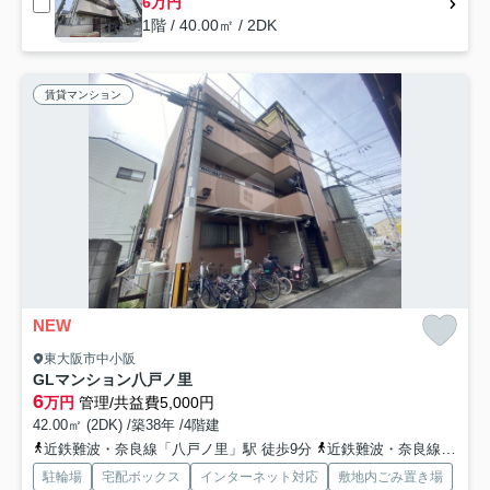
6万円
1階 / 40.00㎡ / 2DK
賃貸マンション
NEW
東大阪市中小阪
GLマンション八戸ノ里
6
万円
管理/共益費5,000円
42.00㎡ (2DK) /築38年 /4階建
近鉄難波・奈良線「八戸ノ里」駅 徒歩9分
近鉄難波・奈良線「河内小阪」駅 徒歩17分
駐輪場
宅配ボックス
インターネット対応
敷地内ごみ置き場