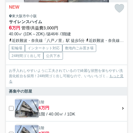
NEW
東大阪市中小阪
サイレンスハイム
6
万円
管理/共益費3,000円
40.00㎡ (1DK～2DK) /築46年 /3階建
近鉄難波・奈良線「八戸ノ里」駅 徒歩5分
近鉄難波・奈良線「河内小阪」駅 徒歩10分
駐輪場
インターネット対応
敷地内ごみ置き場
24時間ゴミ出し可
公共下水
お手入れしやすいように工夫されているので綺麗な状態を保ちやすい洗
面化粧台を採用！24時間ゴミ出し可能なので、いちいちゴミ...
もっと見
る
募集中の部屋
1階
6万円
1階 / 40.00㎡ / 1DK
1階