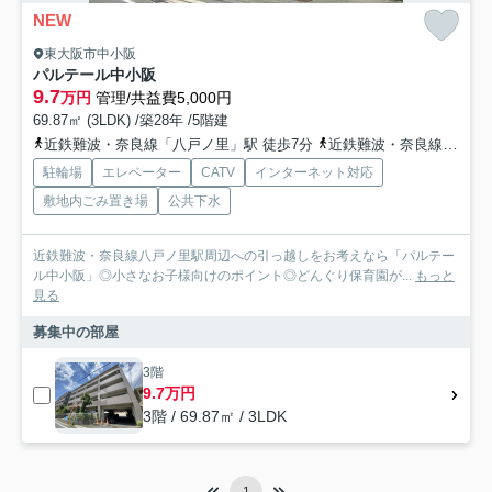
NEW
東大阪市中小阪
パルテール中小阪
9.7
万円
管理/共益費5,000円
69.87㎡ (3LDK) /築28年 /5階建
近鉄難波・奈良線「八戸ノ里」駅 徒歩7分
近鉄難波・奈良線「河内小阪」駅 徒歩17分
駐輪場
エレベーター
CATV
インターネット対応
敷地内ごみ置き場
公共下水
近鉄難波・奈良線八戸ノ里駅周辺への引っ越しをお考えなら「パルテー
ル中小阪」◎小さなお子様向けのポイント◎どんぐり保育園が...
もっと
見る
募集中の部屋
3階
9.7万円
3階 / 69.87㎡ / 3LDK