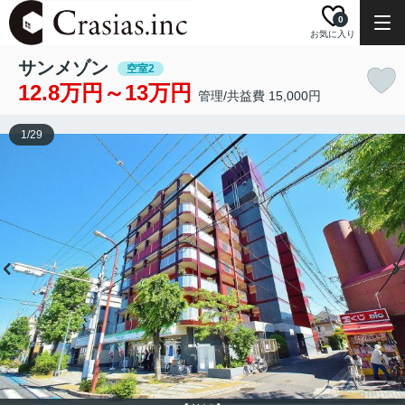
0
お気に入り
サンメゾン
空室2
12.8万円～13万円
管理/共益費 15,000円
1
/
29