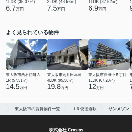
1LDK (35.37㎡)
2LDK (48.56㎡)
1LDK (37.52㎡)
1
6.7
7.5
6.9
万円
万円
万円
よく見られている物件
東大阪市西石切町３丁目
東大阪市高井田本通２丁目
東大阪市長田中５丁目
1R (57.51㎡)
4LDK (95.58㎡)
1LDK (67.20㎡)
1
14.5
19.8
12
万円
万円
万円
）
東大阪市の賃貸物件一覧
ＪＲ俊徳道駅
サンメゾン
株式会社 Crasias