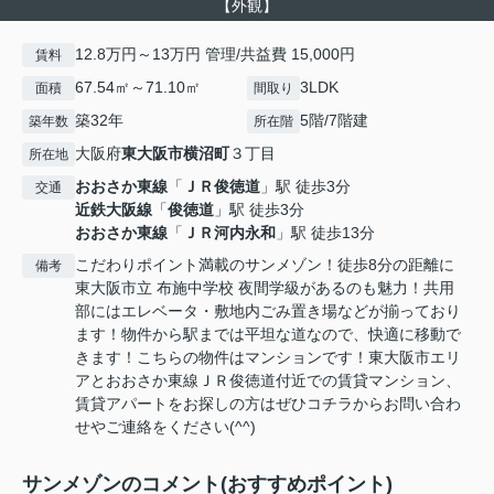
【外観】
12.8万円～13万円 管理/共益費 15,000円
賃料
67.54㎡～71.10㎡
3LDK
面積
間取り
築32年
5階/7階建
築年数
所在階
大阪府
東大阪市
横沼町
３丁目
所在地
おおさか東線
「
ＪＲ俊徳道
」駅 徒歩3分
交通
近鉄大阪線
「
俊徳道
」駅 徒歩3分
おおさか東線
「
ＪＲ河内永和
」駅 徒歩13分
こだわりポイント満載のサンメゾン！徒歩8分の距離に
備考
東大阪市立 布施中学校 夜間学級があるのも魅力！共用
部にはエレベータ・敷地内ごみ置き場などが揃っており
ます！物件から駅までは平坦な道なので、快適に移動で
きます！こちらの物件はマンションです！東大阪市エリ
アとおおさか東線ＪＲ俊徳道付近での賃貸マンション、
賃貸アパートをお探しの方はぜひコチラからお問い合わ
せやご連絡をください(^^)
サンメゾンのコメント(おすすめポイント)