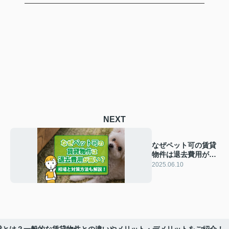
NEXT
なぜペット可の賃貸
物件は退去費用が高
い？相場と対策方法
2025.06.10
も解説！
貸とは？一般的な賃貸物件との違いやメリット・デメリットをご紹介！