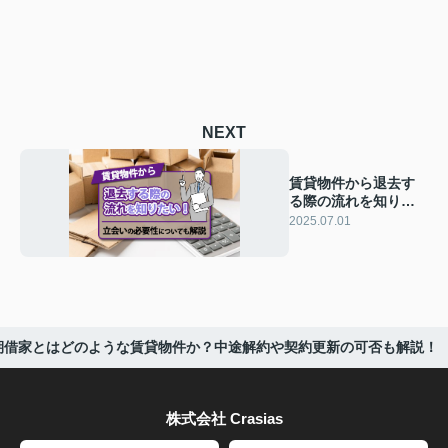
NEXT
賃貸物件から退去す
る際の流れを知りた
い！立会いの必要性
2025.07.01
についても解説
期借家とはどのような賃貸物件か？中途解約や契約更新の可否も解説！
株式会社 Crasias