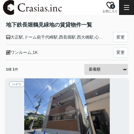
0
お気に入り
地下鉄長堀鶴見緑地の賃貸物件一覧
大正駅,ドーム前千代崎駅,西長堀駅,西大橋駅,心斎橋駅,長堀橋駅,松屋町駅,谷町六丁目駅,玉造駅,森ノ宮駅,大阪ビジネスパーク駅,京橋駅,蒲生四丁目駅,今福鶴見駅,横堤駅,鶴見緑地駅,門真南駅
変更
ワンルーム,1K
変更
1
棟
1
件
ハイツ