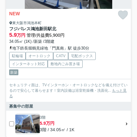
NEW
東大阪市鴻池本町
フジパレス鴻池新田駅北
5.9
万円
管理/共益費5,900円
34.05㎡ (1K) /新築 /3階建
地下鉄長堀鶴見緑地「門真南」駅 徒歩30分
駐輪場
オートロック
CATV
宅配ボックス
インターネット対応
敷地内ごみ置き場
新築
セキュリティ面は、TVインターホン・オートロックなどを備え付けてい
るので安心して暮らせます！室内設備は浴室乾燥機・洗面化...
もっと見
る
募集中の部屋
3階
5.9万円
3階 / 34.05㎡ / 1K