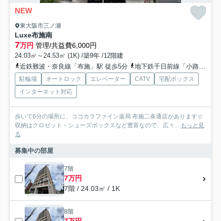
NEW
東大阪市三ノ瀬
Luxe布施南
7
万円
管理/共益費6,000円
24.03㎡～24.53㎡ (1K) /築9年 /12階建
近鉄難波・奈良線「布施」駅 徒歩5分
地下鉄千日前線「小路」駅 徒歩10分
駐輪場
オートロック
エレベーター
CATV
宅配ボックス
インターネット対応
歩いて6分の場所に、ココカラファイン薬局 布施二条通店があります☆
収納はクロゼット・シューズボックスなど豊富なので、広々...
もっと見
る
募集中の部屋
7階
7万円
7階 / 24.03㎡ / 1K
8階