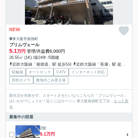
NEW
東大阪市俊徳町
プリムヴェール
5.1
万円
管理/共益費6,000円
26.55㎡ (1K) /築24年 /5階建
近鉄大阪線「俊徳道」駅 徒歩5分
近鉄大阪線「長瀬」駅 徒歩5分
駐輪場
オートロック
CATV
インターネット対応
防犯カメラ
敷地内ごみ置き場
新生活を失敗せず、スタートさせたいならこちらの「プリムヴェール」
はいかがでしょうか！近くにはローソン 東大阪俊徳町五丁目...
もっと見
る
募集中の部屋
2階
5.1万円