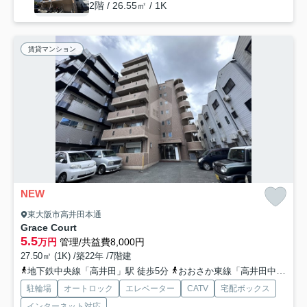
2階 / 26.55㎡ / 1K
賃貸マンション
NEW
東大阪市高井田本通
Grace Court
5.5
万円
管理/共益費8,000円
27.50㎡ (1K) /築22年 /7階建
地下鉄中央線「高井田」駅 徒歩5分
おおさか東線「高井田中央」駅 徒歩7分
駐輪場
オートロック
エレベーター
CATV
宅配ボックス
インターネット対応