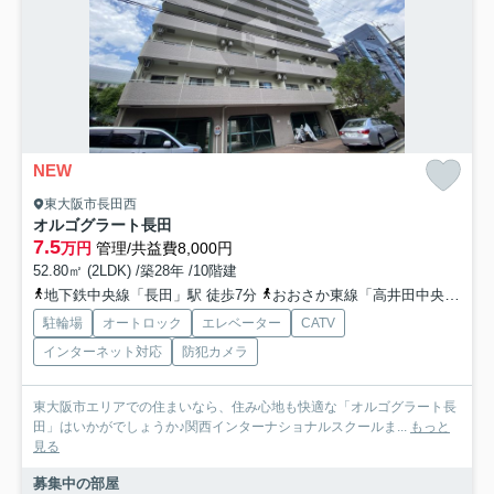
NEW
東大阪市長田西
オルゴグラート長田
7.5
万円
管理/共益費8,000円
52.80㎡ (2LDK) /築28年 /10階建
地下鉄中央線「長田」駅 徒歩7分
おおさか東線「高井田中央」駅 徒歩19分
駐輪場
オートロック
エレベーター
CATV
インターネット対応
防犯カメラ
東大阪市エリアでの住まいなら、住み心地も快適な「オルゴグラート長
田」はいかがでしょうか♪関西インターナショナルスクールま...
もっと
見る
募集中の部屋