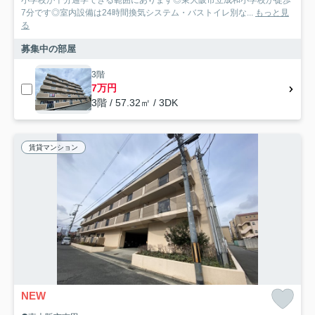
小学校が十分通学できる範囲にあります◎東大阪市立成和小学校が徒歩
7分です◎室内設備は24時間換気システム・バストイレ別な...
もっと見
る
募集中の部屋
3階
7万円
3階 / 57.32㎡ / 3DK
賃貸マンション
NEW