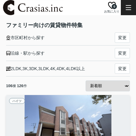
0
お気に入り
ファミリー向けの賃貸物件特集
市区町村から探す
変更
沿線・駅から探す
変更
2LDK,3K,3DK,3LDK,4K,4DK,4LDK以上
変更
106
棟
126
件
ハイツ