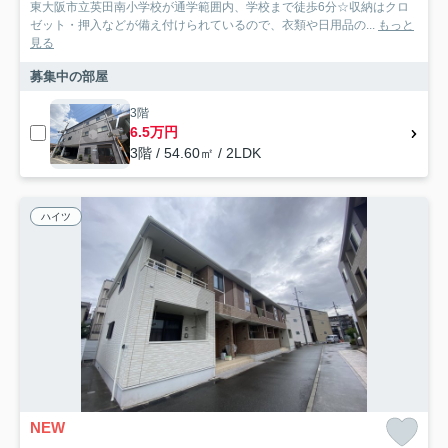
東大阪市立英田南小学校が通学範囲内、学校まで徒歩6分☆収納はクロ
ゼット・押入などが備え付けられているので、衣類や日用品の...
もっと
見る
募集中の部屋
3階
6.5万円
3階 / 54.60㎡ / 2LDK
ハイツ
NEW