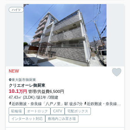
ハイツ
NEW
東大阪市御厨東
クリエオーレ御厨東
10.1
万円
管理/共益費6,500円
47.43㎡ (2LDK) /築1年 /3階建
近鉄難波・奈良線「八戸ノ里」駅 徒歩7分
近鉄難波・奈良線「河内小阪」駅 徒歩19分
駐輪場
オートロック
CATV
宅配ボックス
インターネット対応
敷地内ごみ置き場