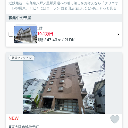
近鉄難波・奈良線八戸ノ里駅周辺への引っ越しをお考えなら「クリエオ
ーレ御厨東」！近くにはローソン 西岩田店(徒歩6分)があ...
もっと見る
募集中の部屋
1階
10.1万円
1階 / 47.43㎡ / 2LDK
賃貸マンション
NEW
東大阪市鴻池元町