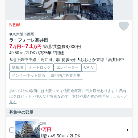
NEW
東大阪市西堤
ラ・フォーレ高井田
7
7.1
万円～
万円
管理/共益費8,000円
49.50㎡ (2LDK) /築35年 /7階建
地下鉄中央線「高井田」駅 徒歩5分
おおさか東線「高井田中央」駅 徒歩6分
駐輪場
オートロック
エレベーター
CATV
インターネット対応
敷地内ごみ置き場
歩いて4分の場所には大阪シティ信用金庫高井田支店があります！収納
はクロゼット・押入など豊富なので、衣類や履き物の整理がし...
もっと
見る
募集中の部屋
1階
7万円
1階 / 49.50㎡ / 2LDK