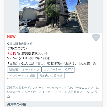
NEW
東大阪市吉田本町
デルニエアン
7
万円
管理/共益費9,000円
55.35㎡ (2LDK) /築32年 /6階建
近鉄けいはんな線「吉田」駅 徒歩3分
近鉄けいはんな線「新石切」駅 徒歩23分
駐輪場
オートロック
エレベーター
CATV
インターネット対応
敷地内ごみ置き場
新生活を失敗せず、スタートさせたいならこちらの「デルニエアン」は
いかがでしょうか！近くにはファミリーマート 吉田駅南店(...
もっと見
る
募集中の部屋