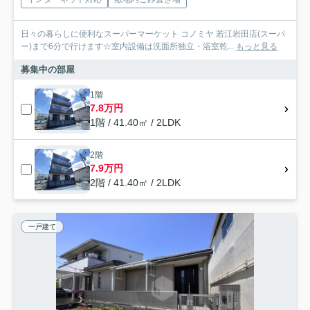
日々の暮らしに便利なスーパーマーケット コノミヤ 若江岩田店(スーパ
ー)まで6分で行けます☆室内設備は洗面所独立・浴室乾...
もっと見る
募集中の部屋
1階
7.8万円
1階 / 41.40㎡ / 2LDK
2階
7.9万円
2階 / 41.40㎡ / 2LDK
一戸建て