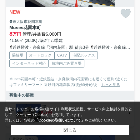
NEW
東大阪市花園本町
Muses花園本町
8
万円
管理/共益費6,000円
41.56㎡ (2LDK) /築2年 /3階建
近鉄難波・奈良線「河内花園」駅 徒歩3分
近鉄難波・奈良線「東花園」駅 徒歩13分
駐輪場
オートロック
CATV
宅配ボックス
インターネット対応
敷地内ごみ置き場
Muses花園本町：近鉄難波・奈良線河内花園駅にも近くて便利♪近くに
はファミリーマート 近鉄河内花園駅店(徒歩5分)があ...
もっと見る
募集中の部屋
2階
当サイトでは、お客様の当サイト利用状況把握、サービス向上検討を目的と
8万円
して、クッキー（Cookie）を使用しています。
2階 / 41.56㎡ / 2LDK
詳しくは、当社の
「Cookieの取扱いについて」
をご確認ください。
閉じる
賃貸マンション