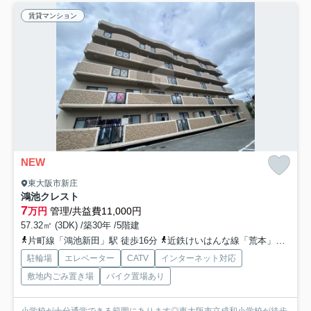
賃貸マンション
NEW
東大阪市新庄
鴻池クレスト
7
万円
管理/共益費11,000円
57.32㎡ (3DK) /築30年 /5階建
片町線「鴻池新田」駅 徒歩16分
近鉄けいはんな線「荒本」駅 徒歩26分
駐輪場
エレベーター
CATV
インターネット対応
敷地内ごみ置き場
バイク置場あり