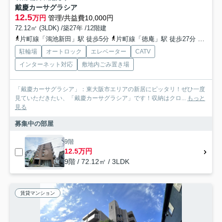
戴慶カーサグラシア
12.5
万円
管理/共益費10,000円
72.12㎡ (3LDK) /築27年 /12階建
片町線「鴻池新田」駅 徒歩5分
片町線「徳庵」駅 徒歩27分
片町線
駐輪場
オートロック
エレベーター
CATV
インターネット対応
敷地内ごみ置き場
「戴慶カーサグラシア」：東大阪市エリアの新居にピッタリ！ぜひ一度
見ていただきたい、「戴慶カーサグラシア」です！収納はクロ...
もっと
見る
募集中の部屋
9階
12.5万円
9階 / 72.12㎡ / 3LDK
賃貸マンション