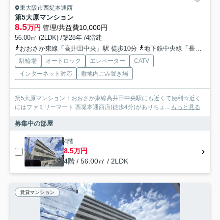
東大阪市西堤本通西
第5大原マンション
8.5
万円
管理/共益費10,000円
56.00㎡ (2LDK) /築28年 /4階建
おおさか東線「高井田中央」駅 徒歩10分
地下鉄中央線「長田」駅 徒歩21分
駐輪場
オートロック
エレベーター
CATV
インターネット対応
敷地内ごみ置き場
第5大原マンション：おおさか東線高井田中央駅にも近くて便利☆近く
にはファミリーマート 西堤本通西店(徒歩4分)がありちょ...
もっと見る
募集中の部屋
4階
8.5万円
4階 / 56.00㎡ / 2LDK
賃貸マンション