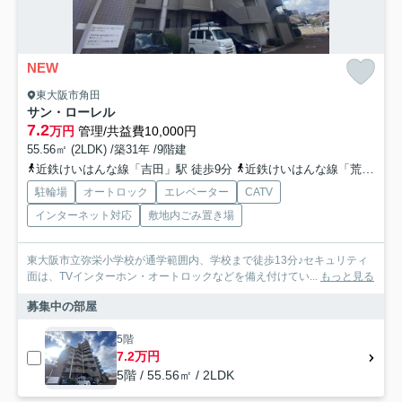
NEW
東大阪市角田
サン・ローレル
7.2
万円
管理/共益費10,000円
55.56㎡ (2LDK) /築31年 /9階建
近鉄けいはんな線「吉田」駅 徒歩9分
近鉄けいはんな線「荒本」駅 徒歩18分
駐輪場
オートロック
エレベーター
CATV
インターネット対応
敷地内ごみ置き場
東大阪市立弥栄小学校が通学範囲内、学校まで徒歩13分♪セキュリティ
面は、TVインターホン・オートロックなどを備え付けてい...
もっと見る
募集中の部屋
5階
7.2万円
5階 / 55.56㎡ / 2LDK