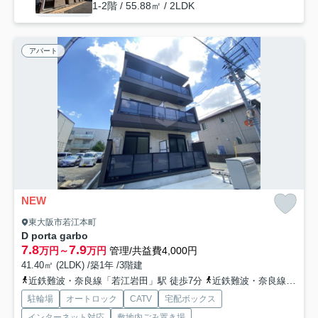
1-2階 / 55.88㎡ / 2LDK
アパート
NEW
東大阪市若江本町
D porta garbo
7.8
7.9
万円～
万円
管理/共益費4,000円
41.40㎡ (2LDK) /築1年 /3階建
近鉄難波・奈良線「若江岩田」駅 徒歩7分
近鉄難波・奈良線「河内花園」駅 徒歩19分
駐輪場
オートロック
CATV
宅配ボックス
インターネット対応
敷地内ごみ置き場