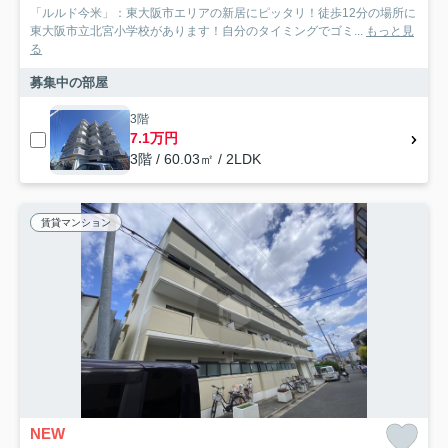
「ルルド今米」：東大阪市エリアの新居にピッタリ！徒歩12分の場所に
東大阪市立北宮小学校があります！自分のタイミングでゴミ...
もっと見
る
募集中の部屋
3階
7.1万円
3階 / 60.03㎡ / 2LDK
賃貸マンション
NEW