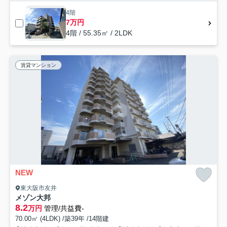
4階
7万円
4階 / 55.35㎡ / 2LDK
賃貸マンション
NEW
東大阪市友井
メゾン大邦
8.2
万円
管理/共益費-
70.00㎡ (4LDK) /築39年 /14階建