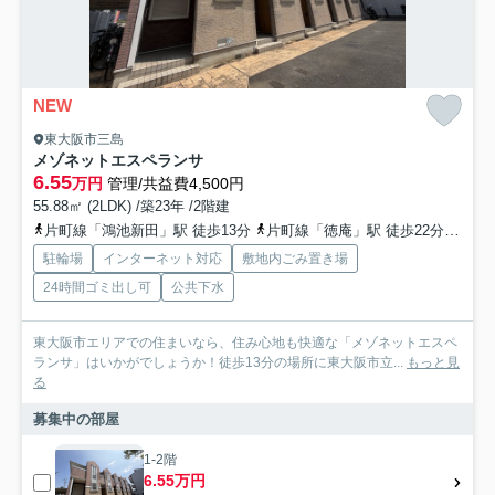
NEW
東大阪市三島
メゾネットエスペランサ
6.55
万円
管理/共益費4,500円
55.88㎡ (2LDK) /築23年 /2階建
片町線「鴻池新田」駅 徒歩13分
片町線「徳庵」駅 徒歩22分
地下
駐輪場
インターネット対応
敷地内ごみ置き場
24時間ゴミ出し可
公共下水
東大阪市エリアでの住まいなら、住み心地も快適な「メゾネットエスペ
ランサ」はいかがでしょうか！徒歩13分の場所に東大阪市立...
もっと見
る
募集中の部屋
1-2階
6.55万円