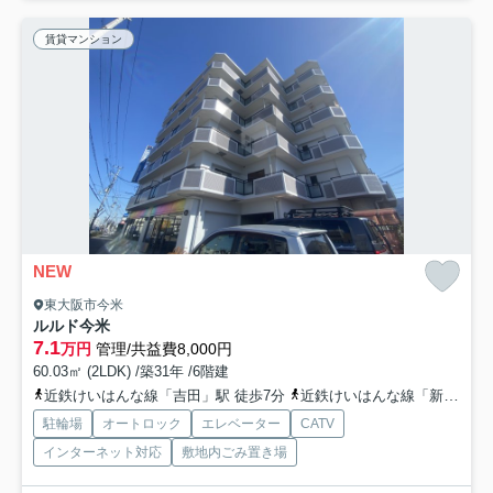
賃貸マンション
NEW
東大阪市今米
ルルド今米
7.1
万円
管理/共益費8,000円
60.03㎡ (2LDK) /築31年 /6階建
近鉄けいはんな線「吉田」駅 徒歩7分
近鉄けいはんな線「新石切」駅 徒歩25分
駐輪場
オートロック
エレベーター
CATV
インターネット対応
敷地内ごみ置き場