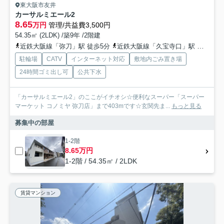
東大阪市友井
カーサルミエール2
8.65
万円
管理/共益費3,500円
54.35㎡ (2LDK) /築9年 /2階建
近鉄大阪線「弥刀」駅 徒歩5分
近鉄大阪線「久宝寺口」駅 徒歩17分
駐輪場
CATV
インターネット対応
敷地内ごみ置き場
24時間ゴミ出し可
公共下水
「カーサルミエール2」のここがイチオシ☆便利なスーパー「スーパー
マーケット コノミヤ 弥刀店」まで403mです☆玄関先ま...
もっと見る
募集中の部屋
1-2階
8.65万円
1-2階 / 54.35㎡ / 2LDK
賃貸マンション