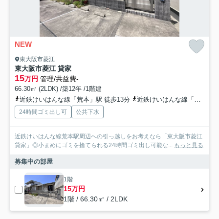
NEW
東大阪市菱江
東大阪市菱江 貸家
15
万円
管理/共益費-
66.30㎡ (2LDK) /築12年 /1階建
近鉄けいはんな線「荒本」駅 徒歩13分
近鉄けいはんな線「吉田」駅 徒歩17分
24時間ゴミ出し可
公共下水
近鉄けいはんな線荒本駅周辺への引っ越しをお考えなら「東大阪市菱江
貸家」◎小まめにゴミを捨てられる24時間ゴミ出し可能な...
もっと見る
募集中の部屋
1階
15万円
1階 / 66.30㎡ / 2LDK