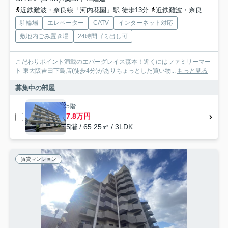
近鉄難波・奈良線「河内花園」駅 徒歩13分
近鉄難波・奈良線「東花園」駅 徒歩18分
駐輪場
エレベーター
CATV
インターネット対応
敷地内ごみ置き場
24時間ゴミ出し可
こだわりポイント満載のエバーグレイス森本！近くにはファミリーマー
ト 東大阪吉田下島店(徒歩4分)がありちょっとした買い物...
もっと見る
募集中の部屋
5階
7.8万円
5階 / 65.25㎡ / 3LDK
賃貸マンション