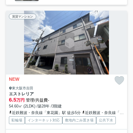
賃貸マンション
NEW
東大阪市吉田
エストレリア
6.5
万円
管理/共益費-
54.60㎡ (2LDK) /築28年 /3階建
近鉄難波・奈良線「東花園」駅 徒歩5分
近鉄難波・奈良線「河内花園」駅 徒歩13分
駐輪場
インターネット対応
敷地内ごみ置き場
公共下水