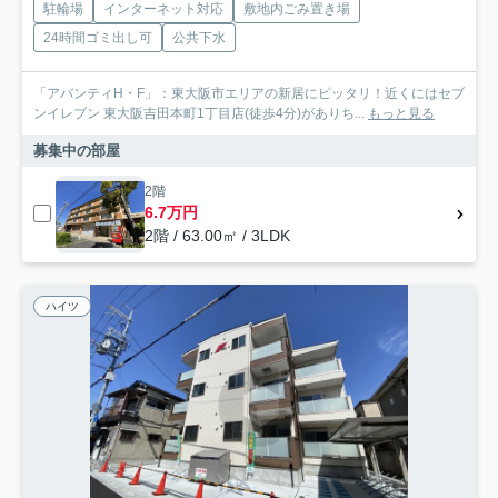
駐輪場
インターネット対応
敷地内ごみ置き場
24時間ゴミ出し可
公共下水
「アバンティH・F」：東大阪市エリアの新居にピッタリ！近くにはセブ
ンイレブン 東大阪吉田本町1丁目店(徒歩4分)がありち...
もっと見る
募集中の部屋
2階
6.7万円
2階 / 63.00㎡ / 3LDK
ハイツ