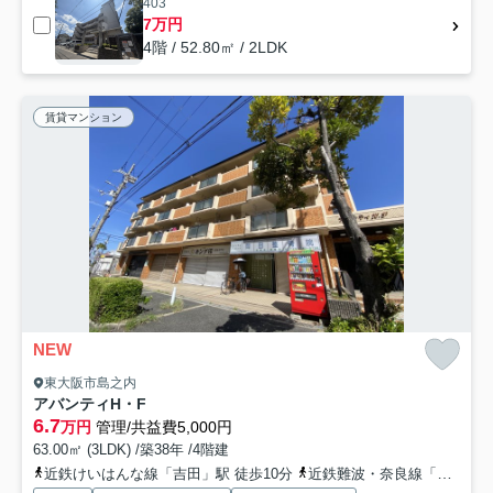
403
7万円
4階 / 52.80㎡ / 2LDK
賃貸マンション
NEW
東大阪市島之内
アバンティH・F
6.7
万円
管理/共益費5,000円
63.00㎡ (3LDK) /築38年 /4階建
近鉄けいはんな線「吉田」駅 徒歩10分
近鉄難波・奈良線「河内花園」駅 徒歩22分