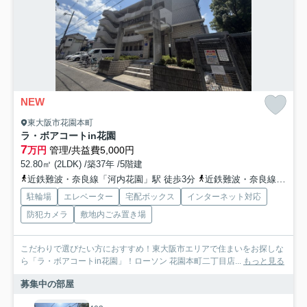
NEW
東大阪市花園本町
ラ・ボアコートin花園
7
万円
管理/共益費5,000円
52.80㎡ (2LDK) /築37年 /5階建
近鉄難波・奈良線「河内花園」駅 徒歩3分
近鉄難波・奈良線「東花園」駅 徒歩11分
駐輪場
エレベーター
宅配ボックス
インターネット対応
防犯カメラ
敷地内ごみ置き場
こだわりで選びたい方におすすめ！東大阪市エリアで住まいをお探しな
ら「ラ・ボアコートin花園」！ローソン 花園本町二丁目店...
もっと見る
募集中の部屋