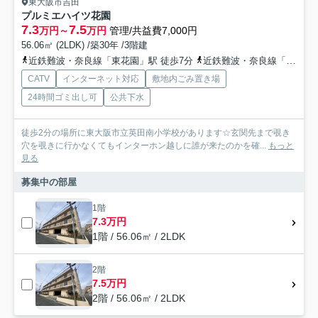
東大阪市吉田
プルミエハイツ花園
7.3
7.5
万円～
万円
管理/共益費7,000円
56.06㎡ (2LDK) /築30年 /3階建
近鉄難波・奈良線「東花園」駅 徒歩7分
近鉄難波・奈良線「河内花園」駅 徒歩9分
CATV
インターネット対応
敷地内ごみ置き場
24時間ゴミ出し可
公共下水
徒歩2分の場所に東大阪市立英田南小学校があります☆玄関先まで覗き
穴を覗きに行かなくてもインターホン越しに誰が来たのかを確...
もっと
見る
募集中の部屋
1階
7.3万円
1階 / 56.06㎡ / 2LDK
2階
7.5万円
2階 / 56.06㎡ / 2LDK