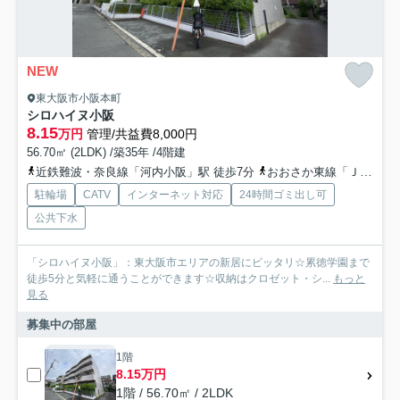
NEW
東大阪市小阪本町
シロハイヌ小阪
8.15
万円
管理/共益費8,000円
56.70㎡ (2LDK) /築35年 /4階建
近鉄難波・奈良線「河内小阪」駅 徒歩7分
おおさか東線「ＪＲ俊徳道」駅 徒歩10分
駐輪場
CATV
インターネット対応
24時間ゴミ出し可
公共下水
「シロハイヌ小阪」：東大阪市エリアの新居にピッタリ☆累徳学園まで
徒歩5分と気軽に通うことができます☆収納はクロゼット・シ...
もっと
見る
募集中の部屋
1階
8.15万円
1階 / 56.70㎡ / 2LDK