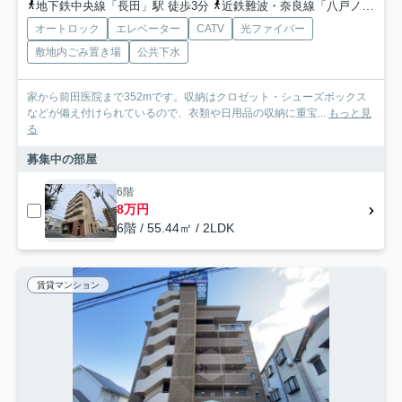
地下鉄中央線「長田」駅 徒歩3分
近鉄難波・奈良線「八戸ノ里」駅 徒歩22分
オートロック
エレベーター
CATV
光ファイバー
敷地内ごみ置き場
公共下水
家から前田医院まで352mです。収納はクロゼット・シューズボックス
などが備え付けられているので、衣類や日用品の収納に重宝...
もっと見
る
募集中の部屋
6階
8万円
6階 / 55.44㎡ / 2LDK
賃貸マンション