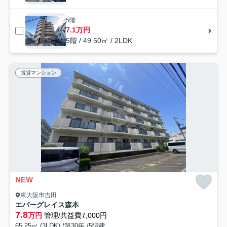
5階
7.1万円
5階 / 49.50㎡ / 2LDK
賃貸マンション
NEW
東大阪市吉田
エバーグレイス森本
7.8
万円
管理/共益費7,000円
65.25㎡ (3LDK) /築30年 /5階建