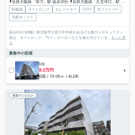
近鉄大阪線「弥刀」駅 徒歩10分
近鉄大阪線「久宝寺口」駅 徒歩15分
駐輪場
オートロック
エレベーター
CATV
光ファイバー
宅配ボックス
徒歩6分の距離に東大阪市立弥刀中学校があるのも魅力☆セキュリティ
面は、オートロック・TVインターホンなどを備え付けている...
もっと見
る
募集中の部屋
6階
8.2万円
6階 / 70.00㎡ / 4LDK
賃貸マンション